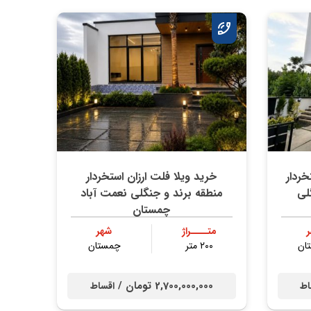
ردار
خرید ویلا فلت ارزان استخردار
لی
منطقه برند و جنگلی نعمت آباد
چمستان
متــــراژ
شهر
ان
۲۰۰ متر
چمستان
2,700,000,000 تومان /
اط
اقساط