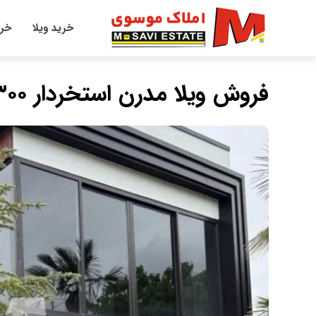
خرید ویلا
خری
فروش ویلا مدرن استخردار ۳۰۰ متری شهرک جنگلی آپادانا چمستان