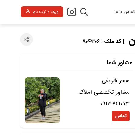
تماس با ما
ورود / ثبت نام
| کد ملک : 904306
مشاور شما
سحر شریفی
مشاور تخصصی املاک
09114741073
تماس