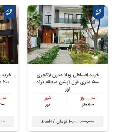
خرید اقساطی ویلا مدرن لاکچری
خرید 
۵۰۰ متری فول آپشن منطقه برند
۲۰۰ متری استخر داخلی چمستان
نور
متــــراژ
شهر
متــ
۵۰۰ متر
نور
۲۰۰ مت
10,000,000,000 تومان /
0,000
اقساط