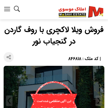
فروش ویلا لاکچری با روف گاردن
در گنجیاب نور
| کد ملک : 846818