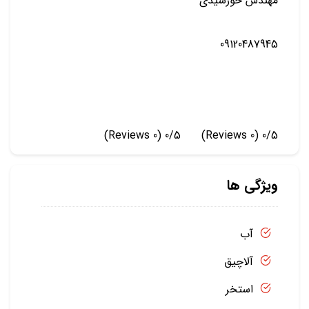
مهندس خورشیدی
09120487945
(0 Reviews)
0/5
(0 Reviews)
0/5
ویژگی ها
آب
آلاچیق
استخر