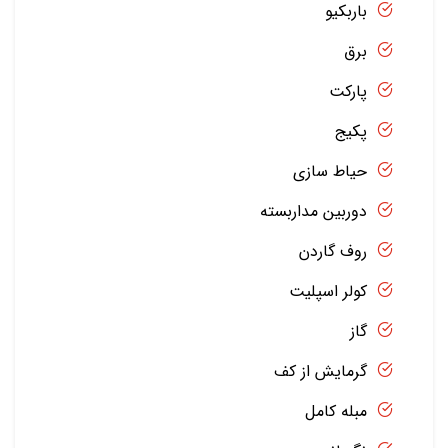
باربکیو
برق
پارکت
پکیج
حیاط سازی
دوربین مداربسته
روف گاردن
کولر اسپلیت
گاز
گرمایش از کف
مبله کامل