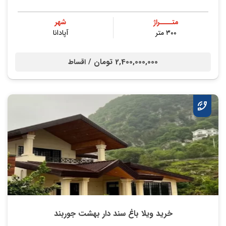
متــــراژ
شهر
۳۰۰ متر
آپادانا
2,400,000,000 تومان /
اقساط
خرید ویلا باغ سند دار بهشت جوربند