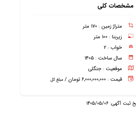
مشخصات کلی
متراژ زمین :
170 متر
زیربنا :
100 متر
خواب :
2
سال ساخت :
1405
موقعیت :
جنگلی
قیمت : 6,000,000,000 تومان /
مبلغ کل
ثبت آگهی: 1405/05/06