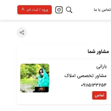
تماس با ما
ورود / ثبت نام
مشاور شما
بارانی
مشاور تخصصی املاک
09115133654
تماس