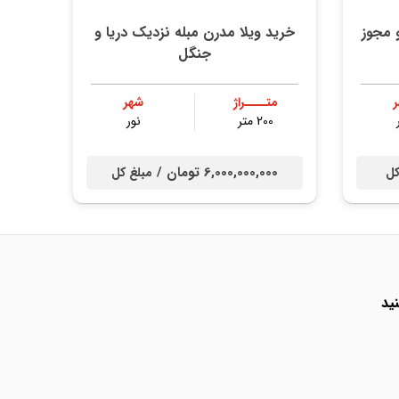
د و مجوز
خرید ویلا مدرن مبله نزدیک دریا و
جنگل
متــــراژ
شهر
200 متر
نور
6,000,000,000 تومان /
کل
مبلغ کل
ید