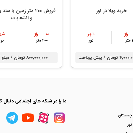
خرید ویلا در نور
فروش 200 متر زمین با سن
و انشعابات
ــراژ
شهر
متــــراژ
شهر
ر
نور
200 متر
نور
4,0 تومان /
800,000,000 تومان /
پیش پرداخت
مبلغ 
ما را در شبکه های اجتماعی دنبال کن
 چمستان
نور