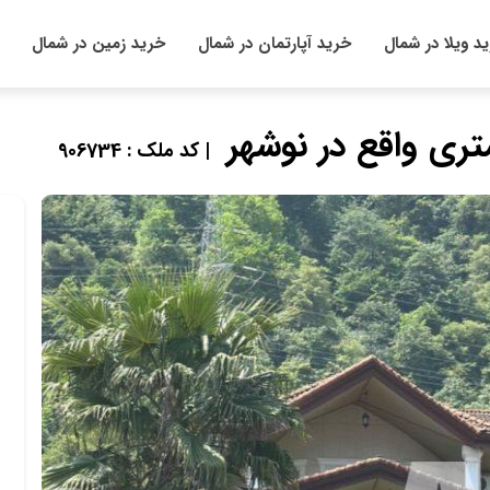
د ویلا در شمال
خرید آپارتمان در شمال
خرید زمین در شمال
| کد ملک : 906734