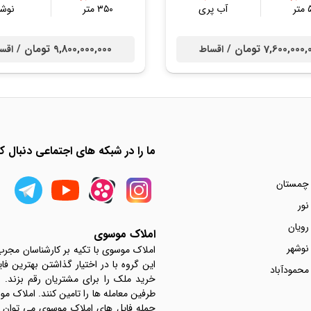
ر
آب پری
۳۵۰ متر
نوشه
7,600,000 تومان /
9,800,000,000 تومان /
اقساط
اقس
ما را در شبکه های اجتماعی دنبال کن
 چمستان
نور
رویان
املاک موسوی
نوشهر
املاک موسوی با تکیه بر کارشناسان مجر
این گروه با در اختیار گذاشتن بهترین فا
محمودآباد
خرید ملک را برای مشتریان رقم بزند.
جمله فایل های املاک موسوی می توان به 