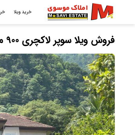
خرید ویلا
خری
فروش ویلا سوپر لاکچری 900 متری واقع در نوشهر