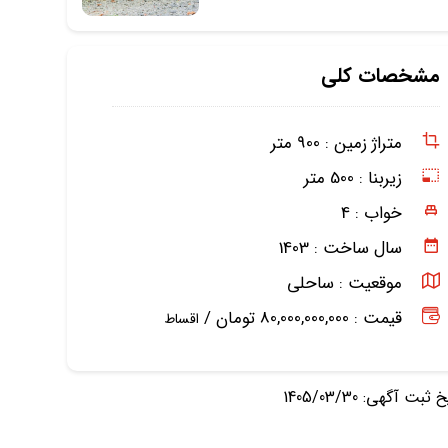
مشخصات کلی
متراژ زمین :
900 متر
زیربنا :
500 متر
خواب :
4
سال ساخت :
1403
موقعیت :
ساحلی
قیمت : 80,000,000,000 تومان /
اقساط
ثبت آگهی: 1405/03/30