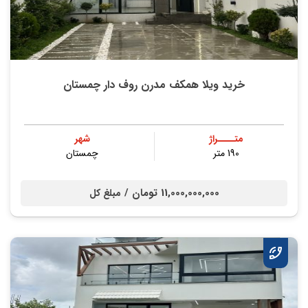
خرید ویلا همکف مدرن روف دار چمستان
متــــراژ
شهر
190 متر
چمستان
11,000,000,000 تومان /
مبلغ کل