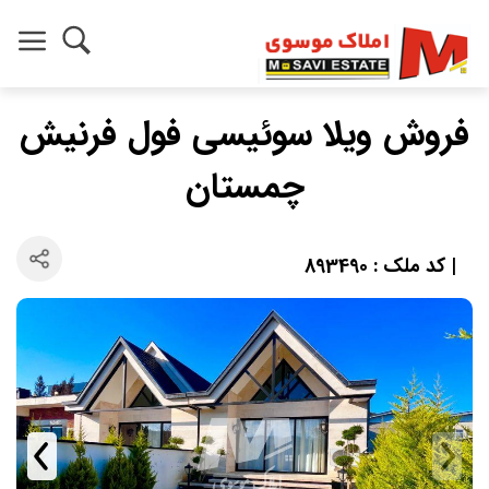
فروش ویلا سوئیسی فول فرنیش
چمستان
| کد ملک : 893490