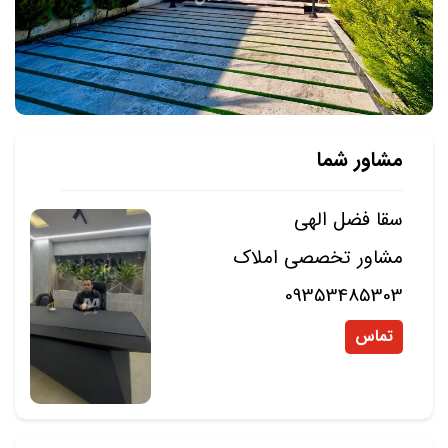
مشاور شما
سقا فضل الهی
مشاور تخصصی املاک
09353485303
تماس