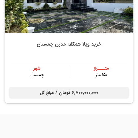
خرید ویلا همکف مدرن چمستان
متــــراژ
شهر
150 متر
چمستان
6,500,000,000 تومان /
مبلغ کل