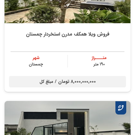
فروش ویلا همکف مدرن استخردار چمستان
متــــراژ
شهر
190 متر
چمستان
8,000,000,000 تومان /
مبلغ کل