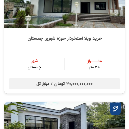
خرید ویلا استخردار حوزه شهری چمستان
متــــراژ
شهر
310 متر
چمستان
30,000,000,000 تومان /
مبلغ کل