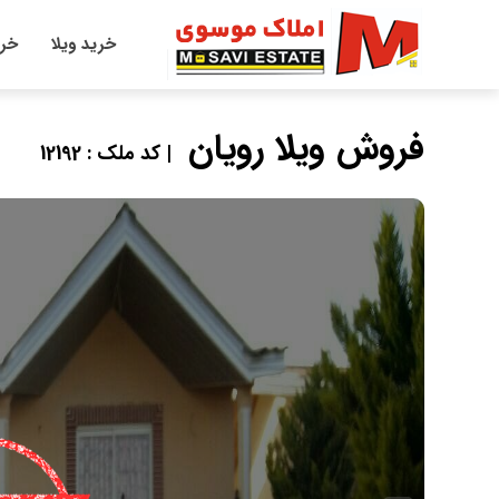
خرید ویلا
خری
فروش ویلا رویان
| کد ملک : 12192