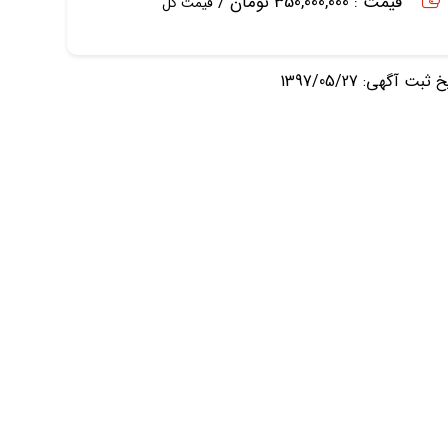
قیمت : 350,000,000 تومان /
قیمت کل
ثبت آگهی: 1397/05/27