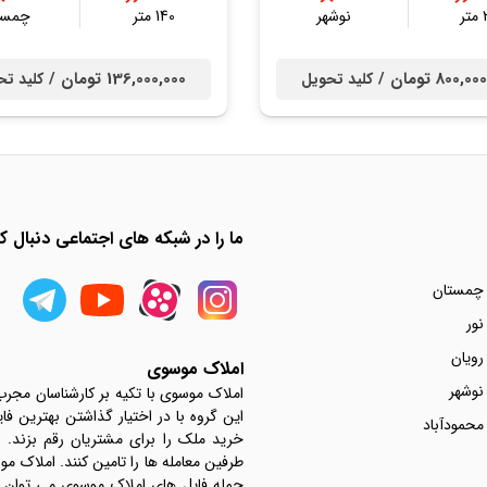
ر
نوشهر
140 متر
چمست
800, تومان /
136,000,000 تومان /
کلید تحویل
کلید تح
ما را در شبکه های اجتماعی دنبال کن
 چمستان
نور
رویان
املاک موسوی
نوشهر
املاک موسوی با تکیه بر کارشناسان مجر
این گروه با در اختیار گذاشتن بهترین فا
محمودآباد
خرید ملک را برای مشتریان رقم بزند.
جمله فایل های املاک موسوی می توان به 