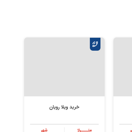
خرید ویلا رویان
متــــراژ
شهر