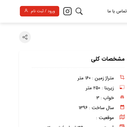
تماس با ما
ورود / ثبت نام
مشخصات کلی
متراژ زمین :
160 متر
زیربنا :
250 متر
خواب :
3
سال ساخت :
1396
موقعیت :