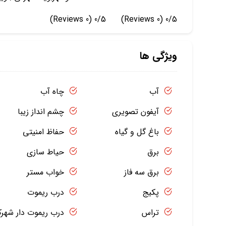
(0 Reviews)
0/5
(0 Reviews)
0/5
ویژگی ها
آب
چاه آب
آیفون تصویری
چشم انداز زیبا
باغ گل و گیاه
حفاظ امنیتی
برق
حیاط سازی
برق سه فاز
خواب مستر
پکیج
درب ریموت
تراس
درب ریموت دار شهر