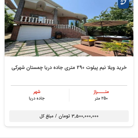
خرید ویلا نیم پیلوت 290 متری جاده دریا چمستان شهرکی
متــــراژ
شهر
250 متر
جاده دریا
3,500,000,000 تومان /
مبلغ کل