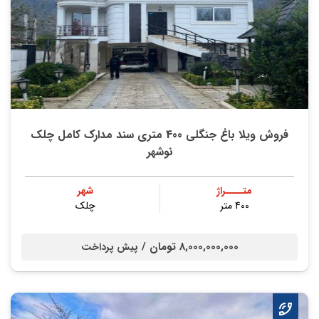
فروش ویلا باغ جنگلی 400 متری سند مدارک کامل چلک
نوشهر
متــــراژ
شهر
400 متر
چلک
8,000,000,000 تومان /
پیش پرداخت