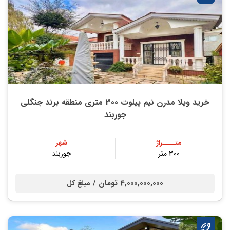
خرید ویلا مدرن نیم پیلوت 300 متری منطقه برند جنگلی
جوربند
متــــراژ
شهر
300 متر
جوربند
4,000,000,000 تومان /
مبلغ کل