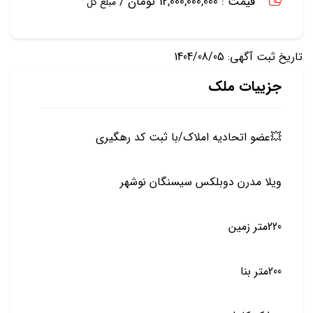
قیمت : 12,000,000,000 تومان /
مبلغ کل
تاریخ ثبت آگهی: 1404/08/05
جزییات ملک
💥عضو اتحادیه املاک/با ثبت کد رهگیری
ویلا مدرن دوبلکس سیسنگان نوشهر
220متر زمین
200متر بنا