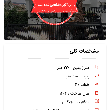
مشخصات کلی
متراژ زمین :
220 متر
زیربنا :
200 متر
خواب :
4
سال ساخت :
1404
موقعیت :
جنگلی