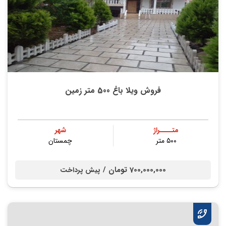
فروش ویلا باغ 500 متر زمین
متــــراژ
شهر
۵۰۰ متر
چمستان
700,000,000 تومان /
پیش پرداخت