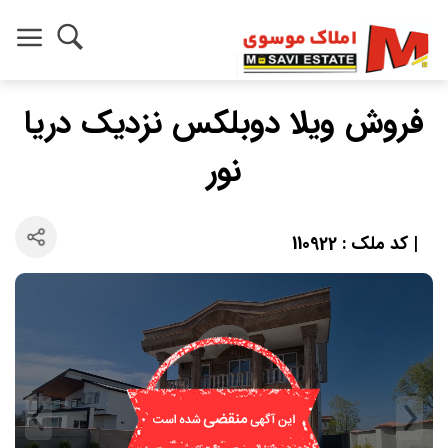
فروش ویلا دوبلکس نزدیک دریا
نور
| کد ملک : 110922