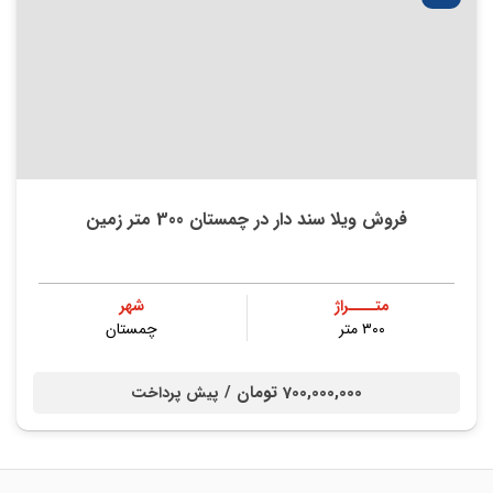
فروش ویلا سند دار در چمستان 300 متر زمین
متــــراژ
شهر
۳۰۰ متر
چمستان
700,000,000 تومان /
پیش پرداخت