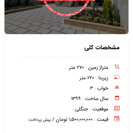
مشخصات کلی
متراژ زمین :
270 متر
زیربنا :
220 متر
خواب :
3
سال ساخت :
1399
موقعیت :
جنگلی
قیمت : 1,500,000,000 تومان /
پیش پرداخت