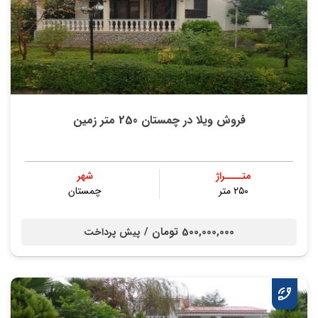
فروش ویلا در چمستان 250 متر زمین
متــــراژ
شهر
۲۵۰ متر
چمستان
500,000,000 تومان /
پیش پرداخت