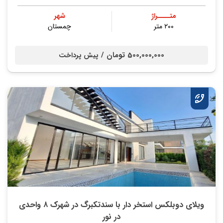
متــــراژ
شهر
۲۰۰ متر
چمستان
500,000,000 تومان /
پیش پرداخت
ویلای دوبلکس استخر دار با سندتکبرگ در شهرک ۸ واحدی
در نور