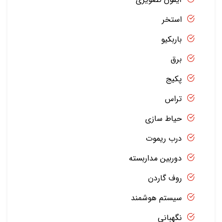
استخر
باربکیو
برق
پکیج
تراس
حیاط سازی
درب ریموت
دوربین مداربسته
روف گاردن
سیستم هوشمند
نگهبانی