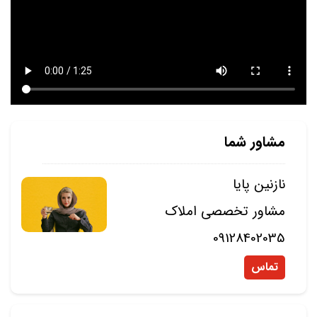
مشاور شما
نازنین پایا
مشاور تخصصی املاک
09128402035
تماس