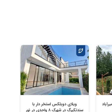
رآباد
ویلای دوبلکس استخر دار با
سندتکبرگ در شهرک ۸ واحدی در نور