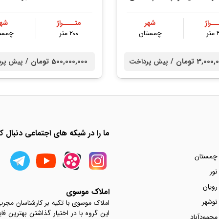
ــراژ
شهر
متــــراژ
شهر
ر
چمستان
۲۰۰ متر
چمست
3,0 تومان /
500,000,000 تومان /
پیش پرداخت
پیش پر
ما را در شبکه های اجتماعی دنبال کن
 چمستان
نور
رویان
املاک موسوی
نوشهر
املاک موسوی با تکیه بر کارشناسان مجر
این گروه با در اختیار گذاشتن بهترین فا
محمودآباد