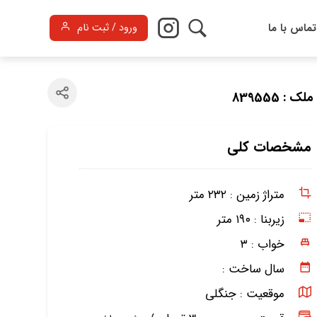
تماس با ما
ورود / ثبت نام
لک : 839555
مشخصات کلی
متراژ زمین :
۲۳۲ متر
زیربنا :
۱۹۰ متر
خواب :
۳
سال ساخت :
موقعیت :
جنگلی