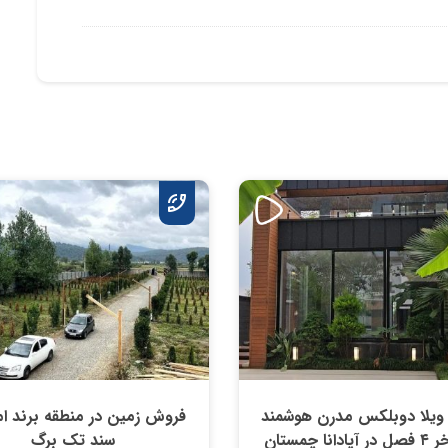
یلا دوبلکس مدرن هوشمند
فروش زمین در منطقه برند امی
انا چمستان
سند تک برگ