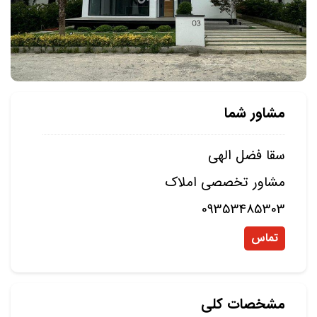
مشاور شما
سقا فضل الهی
مشاور تخصصی املاک
09353485303
تماس
مشخصات کلی