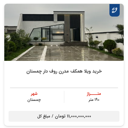
خرید ویلا همکف مدرن روف دار چمستان
متــــراژ
شهر
190 متر
چمستان
11,000,000,000 تومان /
مبلغ کل