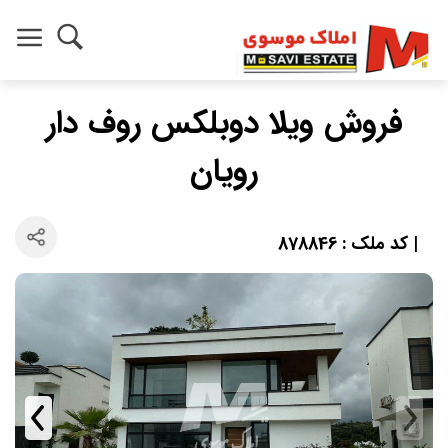
فروش ویلا دوبلکس روف دار
رویان
| کد ملک : 878846