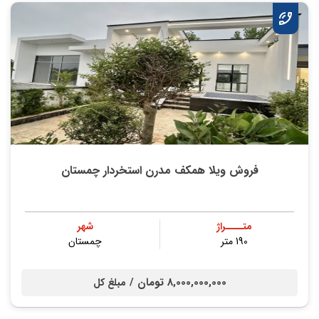
فروش ویلا همکف مدرن استخردار چمستان
متــــراژ
شهر
190 متر
چمستان
8,000,000,000 تومان /
مبلغ کل