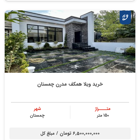
خرید ویلا همکف مدرن چمستان
متــــراژ
شهر
150 متر
چمستان
6,500,000,000 تومان /
مبلغ کل