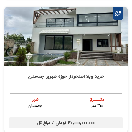
خرید ویلا استخردار حوزه شهری چمستان
متــــراژ
شهر
310 متر
چمستان
30,000,000,000 تومان /
مبلغ کل