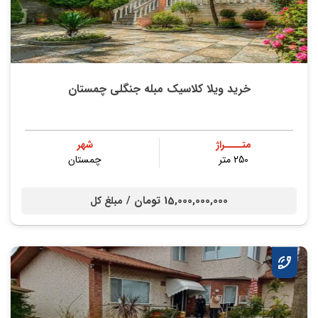
خرید ویلا کلاسیک مبله جنگلی چمستان
متــــراژ
شهر
250 متر
چمستان
15,000,000,000 تومان /
مبلغ کل