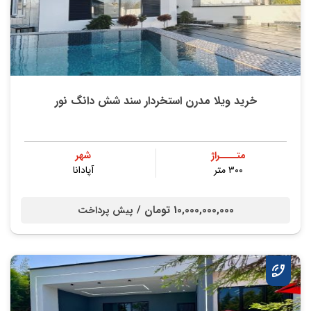
خرید ویلا مدرن استخردار سند شش دانگ نور
متــــراژ
شهر
۳۰۰ متر
آپادانا
10,000,000,000 تومان /
پیش پرداخت