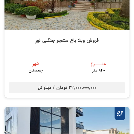
فروش ویلا باغ مشجر جنگلی نور
متــــراژ
شهر
۸۴۰ متر
چمستان
23,000,000,000 تومان /
مبلغ کل