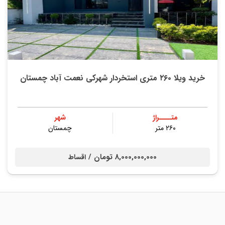
خرید ویلا ۲۶۰ متری استخردار شهرکی نعمت آباد چمستان
متــــراژ
شهر
۲۶۰ متر
چمستان
8,000,000,000 تومان /
اقساط