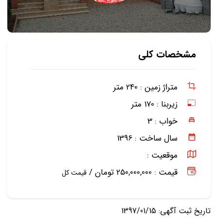
مشخصات کلی
متراژ زمین :
240 متر
زیربنا :
170 متر
خواب :
3
سال ساخت :
1396
موقعیت :
قیمت : 250,000,000 تومان /
قیمت کل
تاریخ ثبت آگهی: 1397/01/15