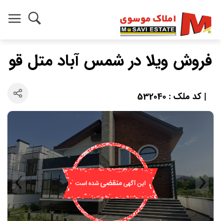
فروش ویلا در شمس آباد متل قو
| کد ملک : 532040