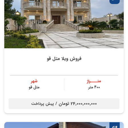
فروش ویلا متل قو
متــــراژ
شهر
400 متر
متل قو
24,000,000,000 تومان /
پیش پرداخت