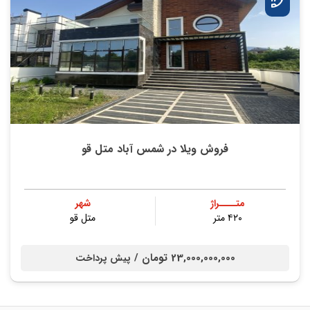
فروش ویلا در شمس آباد متل قو
متــــراژ
شهر
۴۲۰ متر
متل قو
23,000,000,000 تومان /
پیش پرداخت