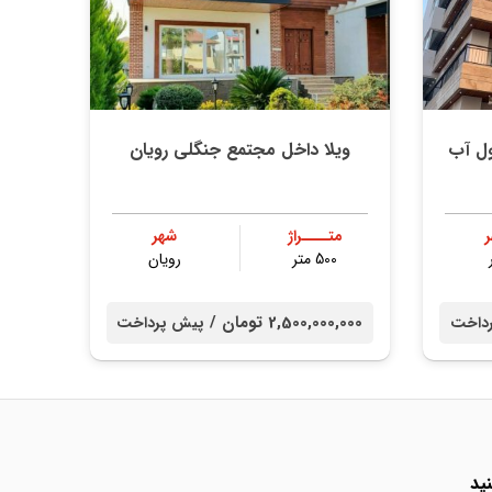
ول آب
ویلا داخل مجتمع جنگلی رویان
متــــراژ
شهر
500 متر
رویان
2,500,000,000 تومان /
داخت
پیش پرداخت
ید