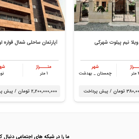
ویلا نیم پیلوت شهرکی
آپارتمان ساحلی شمال قواره ا
ــراژ
شهر
متــــراژ
شهر
ر
چمستان _ بهدشت
1 متر
نور
38 تومان /
2,200,000,000 تومان /
پیش پرداخت
پیش پر
ما را در شبکه های اجتماعی دنبال کن