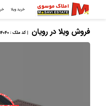
خرید ویلا
خری
فروش ویلا در رویان
| کد ملک : 14040