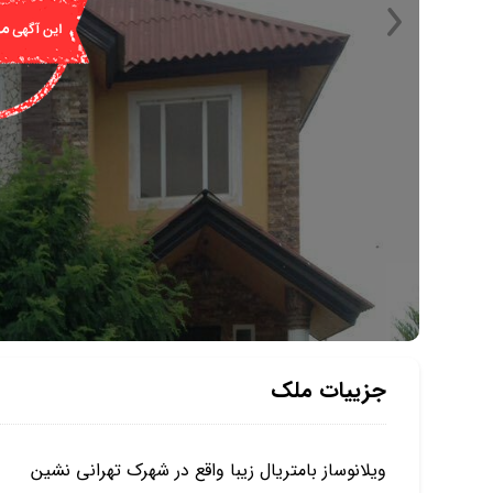
جزییات ملک
ویلانوساز بامتریال زیبا واقع در شهرک تهرانی نشین