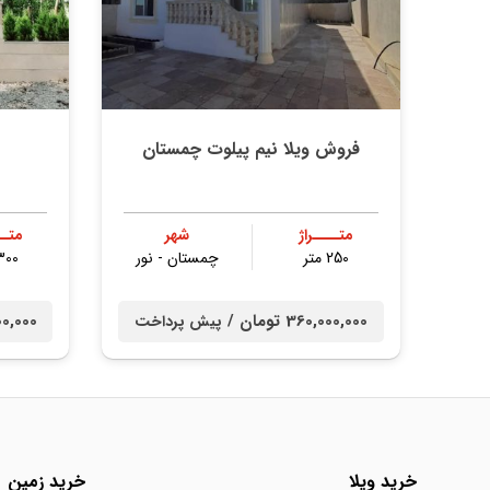
فروش ویلا نیم پیلوت چمستان
متــــراژ
شهر
متــ
250 متر
چمستان - نور
300 مت
360,000,000 تومان /
0,000,000
پیش پرداخت
خرید ویلا
خرید زمین