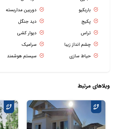
باربکیو
دوربین مداربسته
پکیج
دید جنگل
تراس
دیوار کشی
چشم انداز زیبا
سرامیک
حیاط سازی
سیستم هوشمند
ویلاهای مرتبط