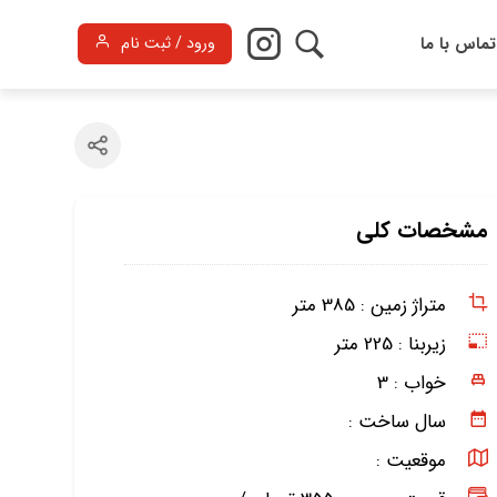
تماس با ما
ورود / ثبت نام
مشخصات کلی
متراژ زمین :
385 متر
زیربنا :
225 متر
خواب :
3
سال ساخت :
موقعیت :