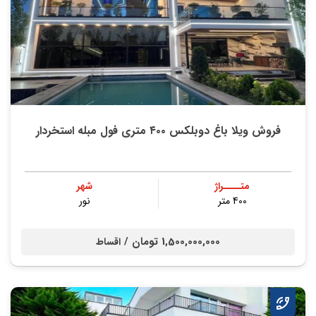
فروش ویلا باغ دوبلکس ۴۰۰ متری فول مبله استخردار
متــــراژ
شهر
400 متر
نور
1,500,000,000 تومان /
اقساط