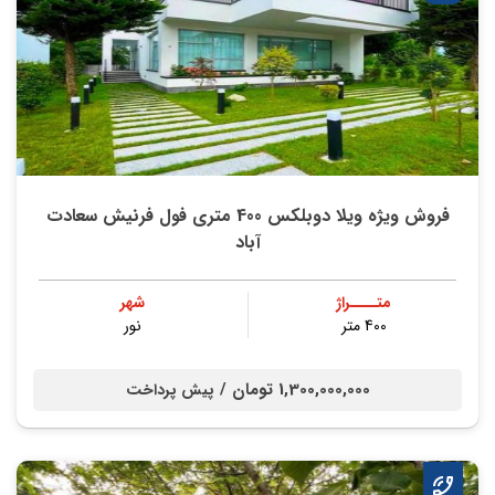
فروش ویژه ویلا دوبلکس 400 متری فول فرنیش سعادت
آباد
متــــراژ
شهر
400 متر
نور
1,300,000,000 تومان /
پیش پرداخت