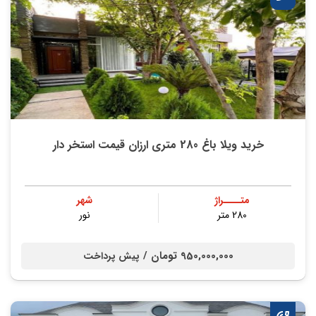
خرید ویلا باغ 280 متری ارزان قیمت استخر دار
متــــراژ
شهر
280 متر
نور
950,000,000 تومان /
پیش پرداخت