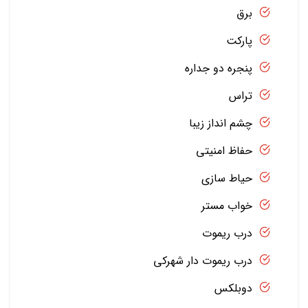
برق
پارکت
پنجره دو جداره
تراس
چشم انداز زیبا
حفاظ امنیتی
حیاط سازی
خواب مستر
درب ریموت
درب ریموت دار شهرکی
دوبلکس