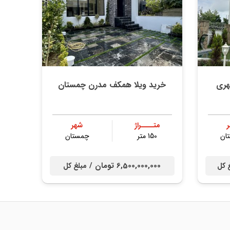
هری
خرید ویلا همکف مدرن چمستان
متــــراژ
شهر
ان
150 متر
چمستان
6,500,000,000 تومان /
 کل
مبلغ کل