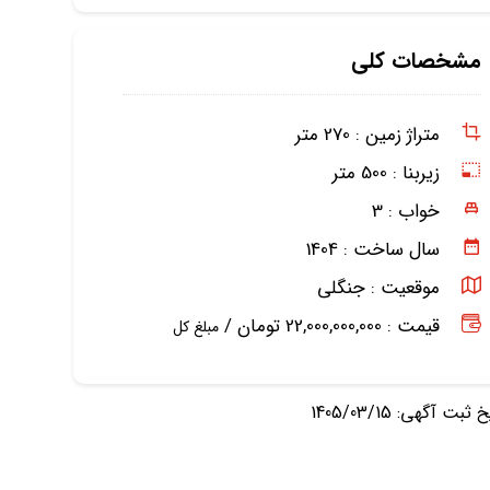
مشخصات کلی
متراژ زمین :
270 متر
زیربنا :
500 متر
خواب :
3
سال ساخت :
1404
موقعیت :
جنگلی
قیمت : 22,000,000,000 تومان /
مبلغ کل
ثبت آگهی: 1405/03/15