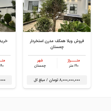
فروش ویلا همکف مدرن استخردار
خرید
چمستان
متــــراژ
شهر
متــ
190 متر
چمستان
190 متر
8,000,000,000 تومان /
00,000
مبلغ کل