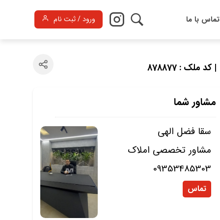
تماس با ما
ورود / ثبت نام
| کد ملک : 878877
مشاور شما
سقا فضل الهی
مشاور تخصصی املاک
09353485303
تماس