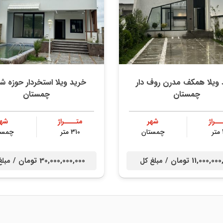
 ویلا همکف مدرن روف دار
خرید ویلا استخردار حوزه ش
چمستان
چمستان
ــراژ
شهر
متــــراژ
شهر
چمستان
310 متر
چمست
11,000,0 تومان /
30,000,000,000 تومان /
مبلغ کل
مبلغ