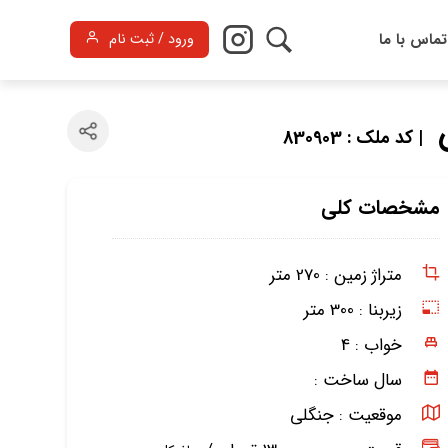
تماس با ما
ورود / ثبت نام
| کد ملک : 830903
مشخصات کلی
متراژ زمین :
270 متر
زیربنا :
300 متر
خواب :
4
سال ساخت :
موقعیت :
جنگلی