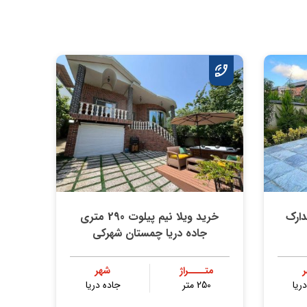
متری مدارک
خرید ویلا نیم پیلوت 290 متری
جاده دریا چمستان شهرکی
متــــراژ
شهر
ریا
250 متر
جاده دریا