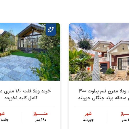
خرید ویلا مدرن نیم پیلوت 300
خرید ویلا فلت ۱۸۰ 
منطقه برند جنگلی جوربند
کامل کلید نخورده
ــراژ
شهر
متــــراژ
شهر
ر
جوربند
180 متر
جاده د