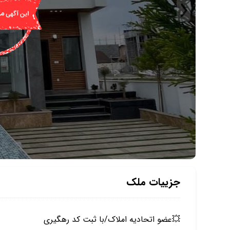
جزییات ملک
💥عضو اتحادیه املاک/با ثبت کد رهگیری