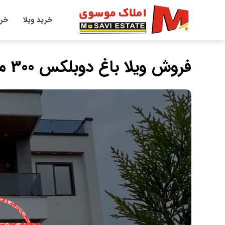
خرید ویلا
خری
فروش ویلا باغ دوبلکس 300 متری استخر چهار فصل منطقه ونوش