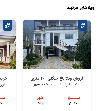
ویلاهای مرتبط
فروش ویلا باغ جنگلی 400 متری
سند مدارک کامل چلک نوشهر
متری 
متــــراژ
شهر
متــ
400 متر
چلک
300 مت