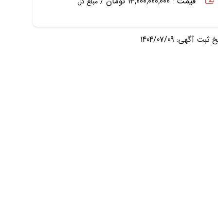
قیمت : 13,000,000,000 تومان /
مبلغ کل
ثبت آگهی: 1404/07/09