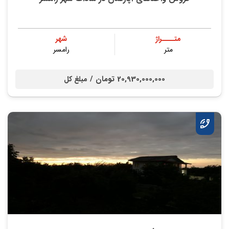
متــــراژ
شهر
متر
رامسر
20,930,000,000 تومان /
مبلغ کل