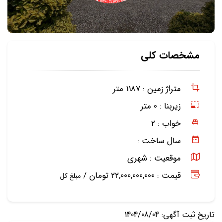
مشخصات کلی
متراژ زمین :
1187 متر
زیربنا :
0 متر
خواب :
2
سال ساخت :
موقعیت :
شهری
قیمت : 22,000,000,000 تومان /
مبلغ کل
تاریخ ثبت آگهی: 1404/08/04