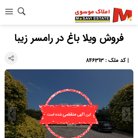
فروش ویلا باغ در رامسر زیبا
| کد ملک : 846313