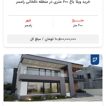
خرید ویلا باغ 600 متری در منطقه دالخانی رامسر
متــــراژ
شهر
600 متر
رامسر
10,500,000,000 تومان /
مبلغ کل