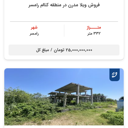
فروش ویلا مدرن در منطقه کتالم رامسر
متــــراژ
شهر
332 متر
رامسر
25,000,000,000 تومان /
مبلغ کل