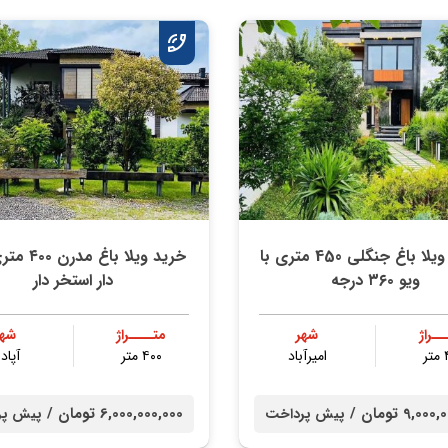
فروش ویلا باغ جنگلی 450 متری با
خرید ویلا باغ
ویو ۳۶۰ درجه
دار استخر دار
ــراژ
شهر
متــــراژ
شهر
ر
امیرآباد
۴۰۰ متر
آپادا
9,0 تومان /
6,000,000,000 تومان /
پیش پرداخت
پیش پر