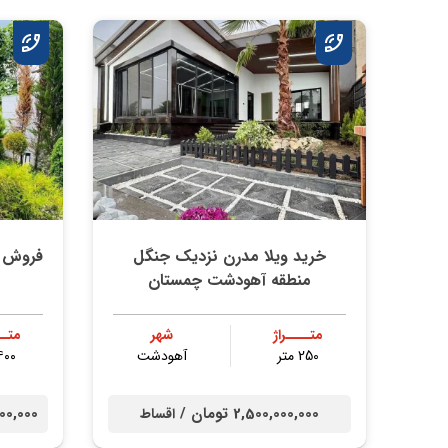
خرید ویلا مدرن نزدیک جنگل
منطقه آهودشت چمستان
متــــراژ
شهر
متــ
250 متر
آهودشت
۴۰۰ مت
2,500,000,000 تومان /
00,000,000
اقساط