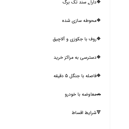
🔶️داراے سند تک برگ
🔶️محوطه سازی شده
🔶️روف با جکوزی و آلاچیق
🔶️دسترسی به مراکز خرید
🔶️فاصله با جنگل 5 دقیقه
🚗معاوضه با خودرو
🔻شرایط اقساط