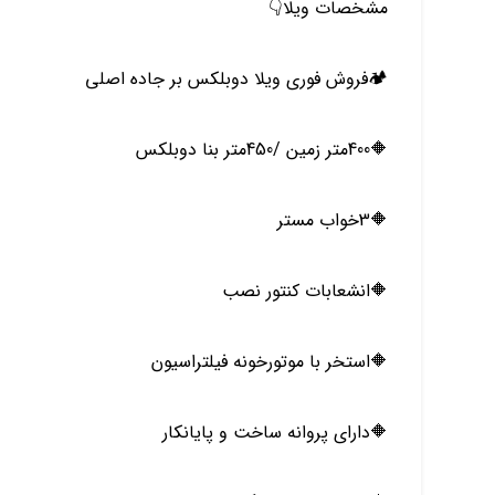
مشخصات ویلا👇
🏕فروش فوری ویلا دوبلکس بر جاده اصلی
🔶️400متر زمین /450متر بنا دوبلکس
🔶️3خواب مستر
🔶️انشعابات کنتور نصب
🔶️استخر با موتورخونه فیلتراسیون
🔶️دارای پروانه ساخت و پایانکار