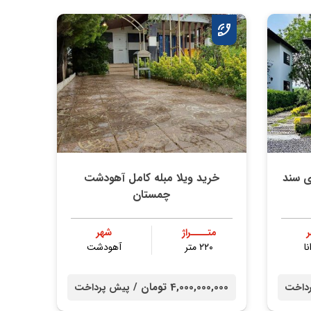
 مدرن ۴۰۰ متری سند
خرید ویلا مبله کامل آهودشت
چمستان
متــــراژ
شهر
نا
۲۲۰ متر
آهودشت
4,000,000,000 تومان /
داخت
پیش پرداخت