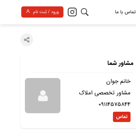
تماس با ما
ورود / ثبت نام
مشاور شما
خانم جوان
مشاور تخصصی املاک
09114575844
تماس