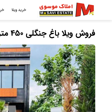
خرید ویلا
خری
فروش ویلا باغ جنگلی 450 متری با ویو ۳۶۰ درجه