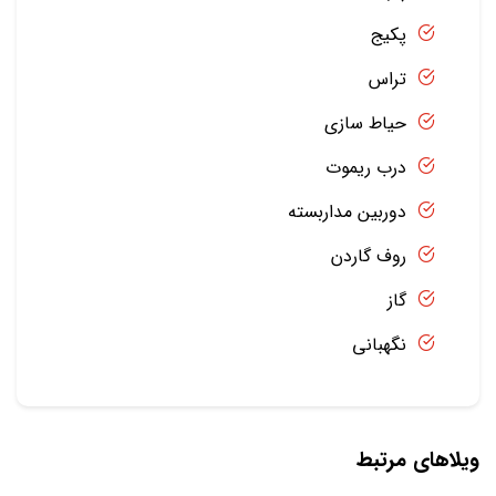
پکیج
تراس
حیاط سازی
درب ریموت
دوربین مداربسته
روف گاردن
گاز
نگهبانی
ویلاهای مرتبط