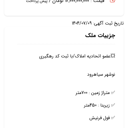
قیمت : 12,000,000,000 تومان /
پیش پرداخت
تاریخ ثبت آگهی: 1404/07/09
جزییات ملک
💥عضو اتحادیه املاک/با ثبت کد رهگیری
نوشهر سیاهرود
✅ متراژ زمین : 700متر
✅ زیربنا : 450متر
✅ فول فرنیش