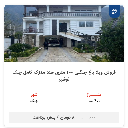
فروش ویلا باغ جنگلی 400 متری سند مدارک کامل چلک
نوشهر
متــــراژ
شهر
400 متر
چلک
8,000,000,000 تومان /
پیش پرداخت