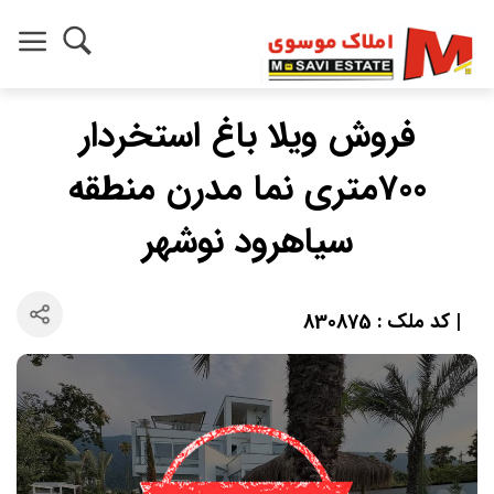
فروش ویلا باغ استخردار
700متری نما مدرن منطقه
سیاهرود نوشهر
| کد ملک : 830875