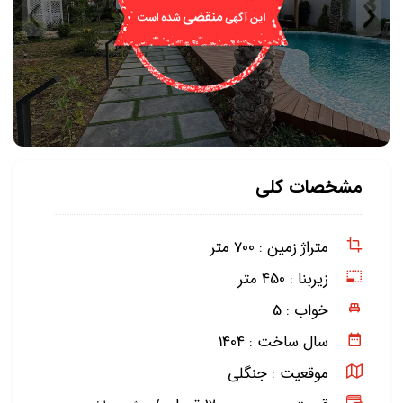
مشخصات کلی
متراژ زمین :
700 متر
زیربنا :
450 متر
خواب :
5
سال ساخت :
1404
موقعیت :
جنگلی