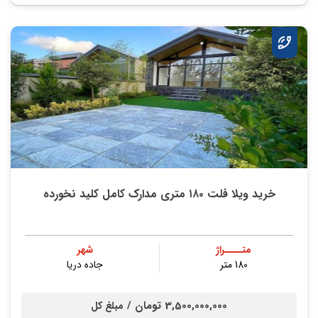
خرید ویلا فلت ۱۸۰ متری مدارک کامل کلید نخورده
متــــراژ
شهر
180 متر
جاده دریا
3,500,000,000 تومان /
مبلغ کل