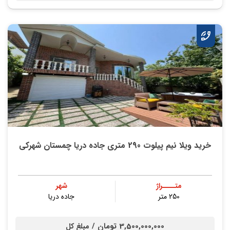
خرید ویلا نیم پیلوت 290 متری جاده دریا چمستان شهرکی
متــــراژ
شهر
250 متر
جاده دریا
3,500,000,000 تومان /
مبلغ کل