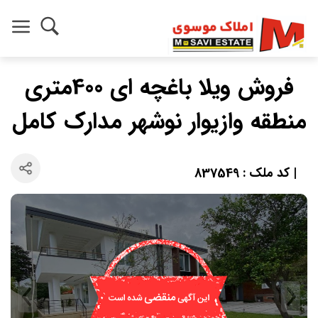
فروش ویلا باغچه ای 400متری
منطقه وازیوار نوشهر مدارک کامل
| کد ملک : 837549