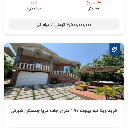
متــــراژ
شهر
180 متر
جاده دریا
3,500,000,000 تومان /
مبلغ کل
خرید ویلا نیم پیلوت 290 متری جاده دریا چمستان شهرکی