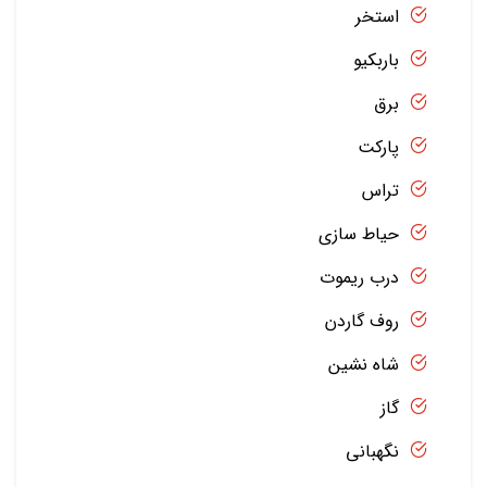
استخر
باربکیو
برق
پارکت
تراس
حیاط سازی
درب ریموت
روف گاردن
شاه نشین
گاز
نگهبانی