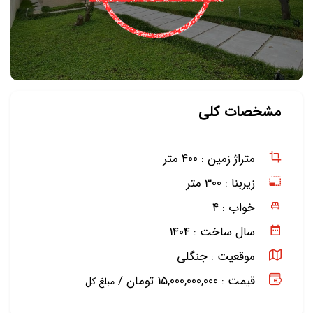
مشخصات کلی
متراژ زمین :
400 متر
زیربنا :
300 متر
خواب :
4
سال ساخت :
1404
موقعیت :
جنگلی
قیمت : 15,000,000,000 تومان /
مبلغ کل