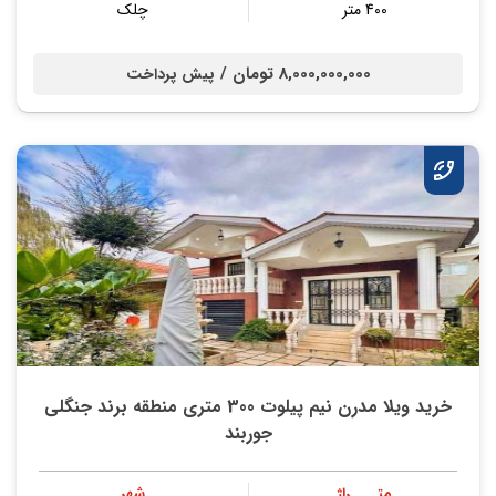
400 متر
چلک
8,000,000,000 تومان /
پیش پرداخت
خرید ویلا مدرن نیم پیلوت 300 متری منطقه برند جنگلی
جوربند
متــــراژ
شهر