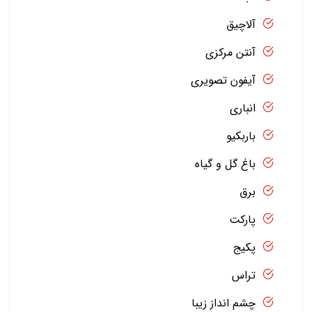
آلاچیق
آنتن مرکزی
آیفون تصویری
انباری
باربکیو
باغ گل و گیاه
برق
پارکت
پکیج
تراس
چشم انداز زیبا