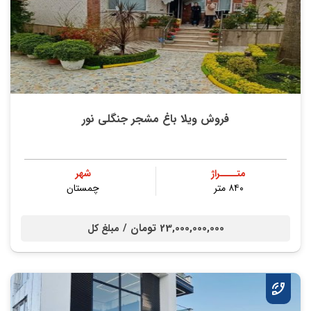
فروش ویلا باغ مشجر جنگلی نور
متــــراژ
شهر
۸۴۰ متر
چمستان
23,000,000,000 تومان /
مبلغ کل