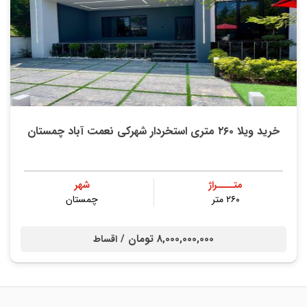
خرید ویلا ۲۶۰ متری استخردار شهرکی نعمت آباد چمستان
متــــراژ
شهر
۲۶۰ متر
چمستان
8,000,000,000 تومان /
اقساط