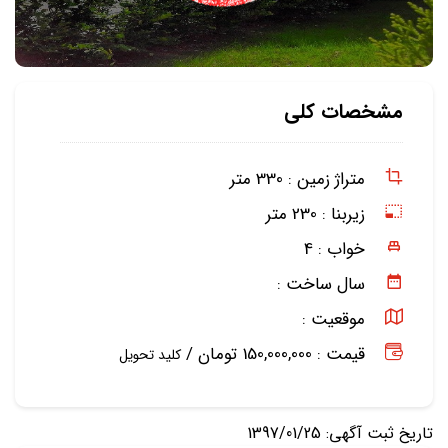
مشخصات کلی
متراژ زمین :
330 متر
زیربنا :
230 متر
خواب :
4
سال ساخت :
موقعیت :
قیمت : 150,000,000 تومان /
کلید تحویل
تاریخ ثبت آگهی: 1397/01/25