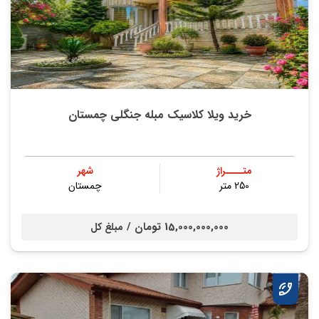
خرید ویلا کلاسیک مبله جنگلی چمستان
متــــراژ
شهر
250 متر
چمستان
15,000,000,000 تومان /
مبلغ کل