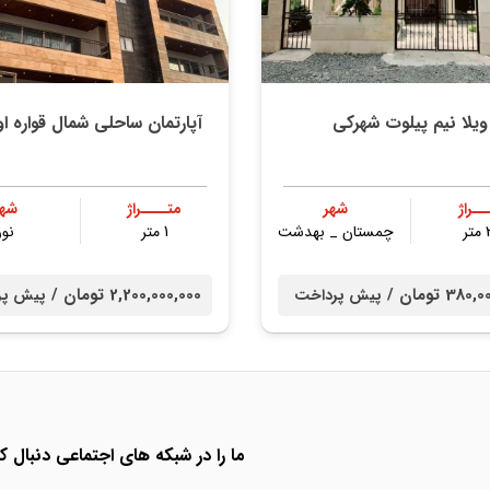
ویلا نیم پیلوت شهرکی
آپارتمان ساحلی شمال قواره ا
ــراژ
شهر
متــــراژ
شهر
ر
چمستان _ بهدشت
1 متر
نور
38 تومان /
2,200,000,000 تومان /
پیش پرداخت
پیش پر
ما را در شبکه های اجتماعی دنبال کن