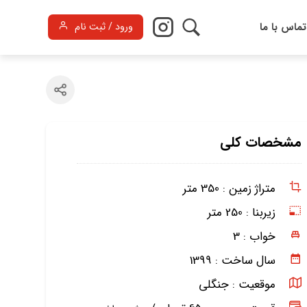
تماس با ما
ورود / ثبت نام
مشخصات کلی
متراژ زمین :
350 متر
زیربنا :
250 متر
خواب :
3
سال ساخت :
1399
موقعیت :
جنگلی