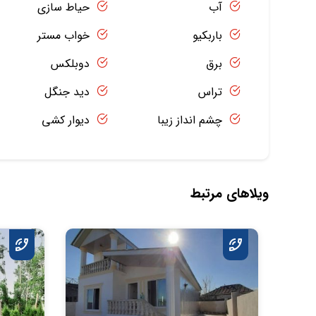
آب
حیاط سازی
باربکیو
خواب مستر
برق
دوبلکس
تراس
دید جنگل
چشم انداز زیبا
دیوار کشی
ویلاهای مرتبط