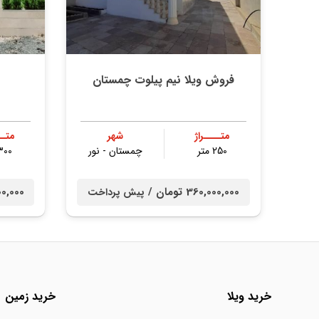
فروش ویلا نیم پیلوت چمستان
متــــراژ
شهر
متــ
250 متر
چمستان - نور
300 مت
360,000,000 تومان /
0,000,000
پیش پرداخت
خرید ویلا
خرید زمین