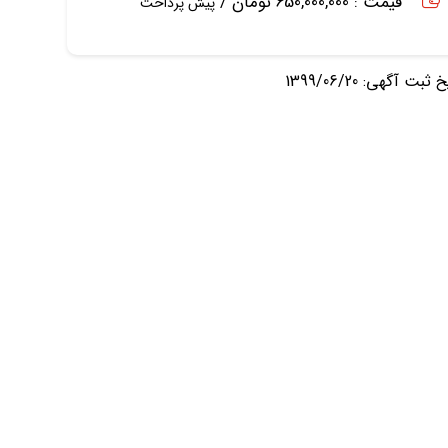
قیمت : 650,000,000 تومان /
پیش پرداخت
ثبت آگهی: 1399/06/20