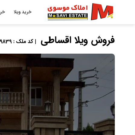
خرید ویلا
خری
فروش ویلا اقساطی
| کد ملک : 79839