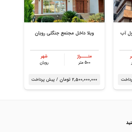
ول آب
ویلا داخل مجتمع جنگلی رویان
متــــراژ
شهر
500 متر
رویان
2,500,000,000 تومان /
داخت
پیش پرداخت
ید