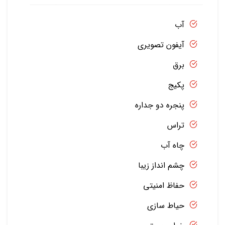
آب
آیفون تصویری
برق
پکیج
پنجره دو جداره
تراس
چاه آب
چشم انداز زیبا
حفاظ امنیتی
حیاط سازی