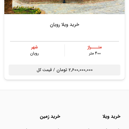
خرید ویلا رویان
متــــراژ
شهر
400 متر
رویان
2,600,000,000 تومان /
قیمت کل
خرید ویلا
خرید زمین