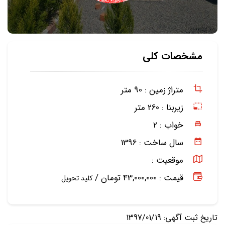
مشخصات کلی
متراژ زمین :
90 متر
زیربنا :
260 متر
خواب :
2
سال ساخت :
1396
موقعیت :
قیمت : 43,000,000 تومان /
کلید تحویل
تاریخ ثبت آگهی: 1397/01/19