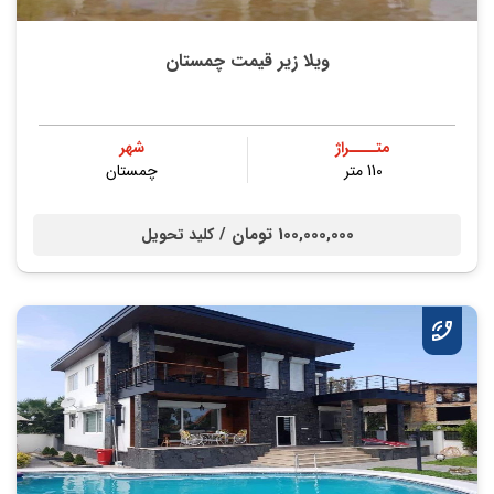
ویلا زیر قیمت چمستان
متــــراژ
شهر
110 متر
چمستان
100,000,000 تومان /
کلید تحویل