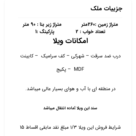
جزییات ملک
متراژ زمین :260متر متراژ زیر بنا : 90 متر
تعداد خواب : 2 پارکینگ :1
امکانات ویلا
درب ضد سرقت – شهرکی – کف سرامیک – کابینت
MDF – پکیج
در منطقه ای با آب و هوای بسیار عالی میباشد.
سند این ویلا آماده انتقال میباشد
شرایط فروش این ویلا ۱/۳ مبلغ نقد مابقی اقساط 15