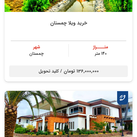
خرید ویلا چمستان
متــــراژ
شهر
140 متر
چمستان
136,000,000 تومان /
کلید تحویل