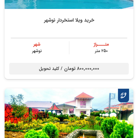
خرید ویلا استخردار نوشهر
متــــراژ
شهر
250 متر
نوشهر
800,000,000 تومان /
کلید تحویل