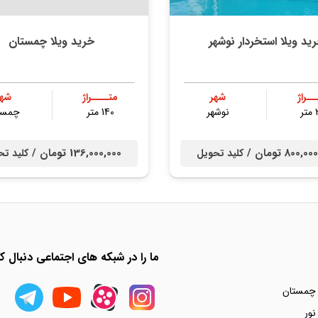
ید ویلا استخردار نوشهر
خرید ویلا چمستان
ــراژ
شهر
متــــراژ
شهر
ر
نوشهر
140 متر
چمست
800, تومان /
136,000,000 تومان /
کلید تحویل
کلید تح
ما را در شبکه های اجتماعی دنبال کن
 چمستان
نور