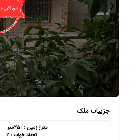
جزییات ملک
متراژ زمین : 250متر متراژ زیر بنا : 100 متر
تعداد خواب : 2 پارکینگ : 1