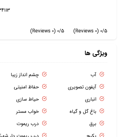
34113
(0 Reviews)
0/5
(0 Reviews)
0/5
ویژگی ها
آب
چشم انداز زیبا
آیفون تصویری
حفاظ امنیتی
انباری
حیاط سازی
باغ گل و گیاه
خواب مستر
برق
درب ریموت
پکیج
درب ریموت دار شهر