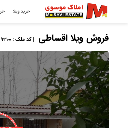
خرید ویلا
خری
فروش ویلا اقساطی
| کد ملک : 9300