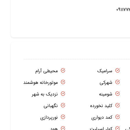
091177
سرامیک
محیطی آرام
شهرکی
موتورخانه هوشمند
شومینه
نزدیک به شهر
کلید نخورده
نگهبانی
کمد دیواری
نورپردازی
کی
کولر اسپلیت
هود