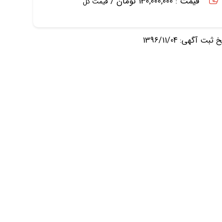
قیمت : 130,000,000 تومان /
قیمت کل
ثبت آگهی: 1396/11/04