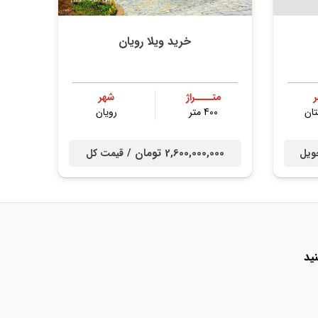
خرید ویلا رویان
متــــراژ
شهر
ان
400 متر
رویان
2,600,000,000 تومان /
ویل
قیمت کل
ید