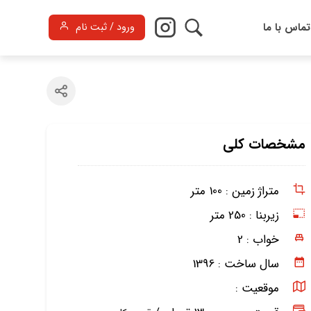
تماس با ما
ورود / ثبت نام
مشخصات کلی
متراژ زمین :
100 متر
زیربنا :
250 متر
خواب :
2
سال ساخت :
1396
موقعیت :