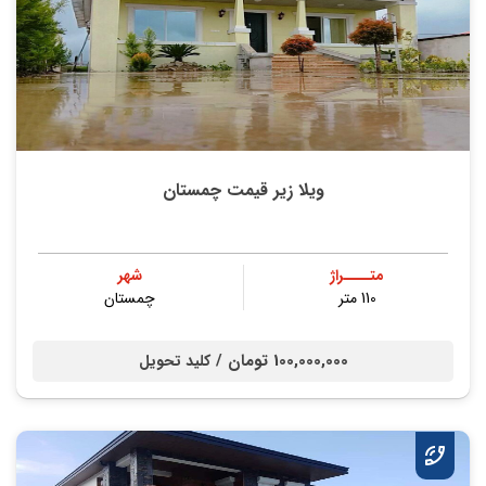
ویلا زیر قیمت چمستان
متــــراژ
شهر
110 متر
چمستان
100,000,000 تومان /
کلید تحویل