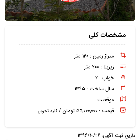
مشخصات کلی
متراژ زمین :
120 متر
زیربنا :
200 متر
خواب :
2
سال ساخت :
1395
موقعیت :
قیمت : 55,000,000 تومان /
کلید تحویل
تاریخ ثبت آگهی: 1396/10/26