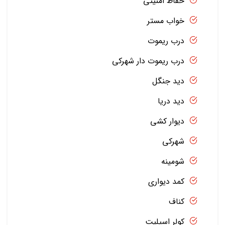
حفاظ امنیتی
خواب مستر
درب ریموت
درب ریموت دار شهرکی
دید جنگل
دید دریا
دیوار کشی
شهرکی
شومینه
کمد دیواری
کناف
کولر اسپلیت