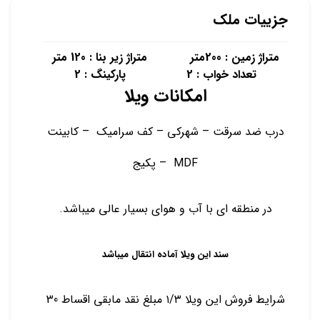
جزییات ملک
متراژ زمین : 200متر متراژ زیر بنا : 120 متر
تعداد خواب : 2 پارکینگ : 2
امکانات ویلا
درب ضد سرقت – شهرکی – کف سرامیک – کابینت
MDF – پکیج
در منطقه ای با آب و هوای بسیار عالی میباشد.
سند این ویلا آماده انتقال میباشد
شرایط فروش این ویلا ۱/۳ مبلغ نقد مابقی اقساط 30