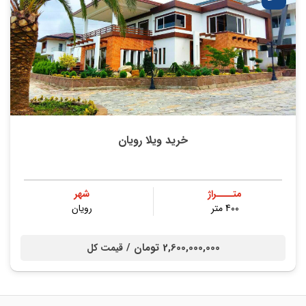
خرید ویلا رویان
متــــراژ
شهر
400 متر
رویان
2,600,000,000 تومان /
قیمت کل