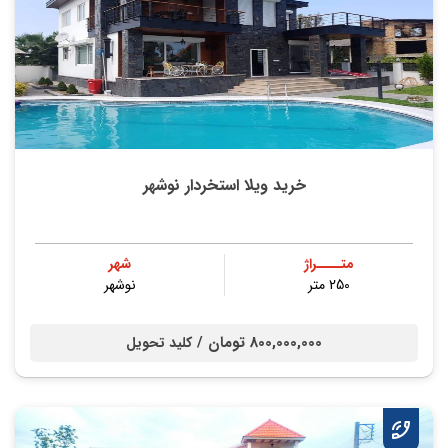
خرید ویلا استخردار نوشهر
متــــراژ
شهر
250 متر
نوشهر
800,000,000 تومان /
کلید تحویل