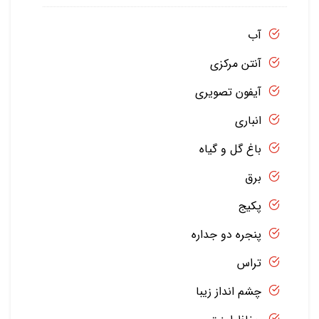
آب
آنتن مرکزی
آیفون تصویری
انباری
باغ گل و گیاه
برق
پکیج
پنجره دو جداره
تراس
چشم انداز زیبا