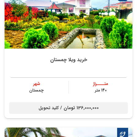
خرید ویلا چمستان
متــــراژ
شهر
140 متر
چمستان
136,000,000 تومان /
کلید تحویل