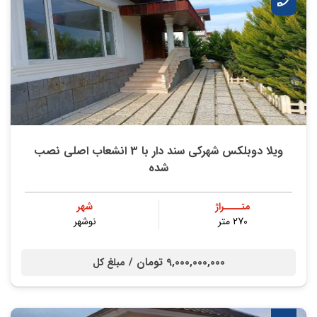
ویلا دوبلکس شهرکی سند دار با 3 انشعاب اصلی نصب
شده
متــــراژ
شهر
270 متر
نوشهر
9,000,000,000 تومان /
مبلغ کل