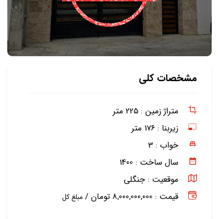
مشخصات کلی
متراژ زمین :
225 متر
زیربنا :
176 متر
خواب :
3
سال ساخت :
1400
موقعیت :
جنگلی
قیمت : 8,000,000,000 تومان /
مبلغ کل