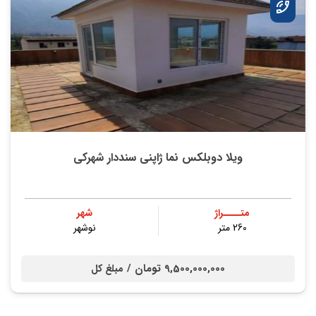
ویلا دوبلکس نما ژاپنی سنددار شهرکی
متــــراژ
شهر
260 متر
نوشهر
9,500,000,000 تومان /
مبلغ کل