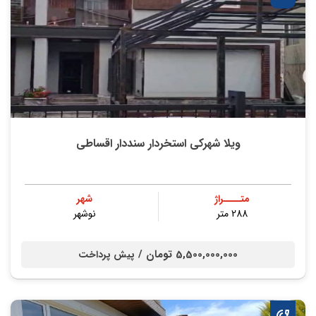
ویلا شهرکی استخردار سنددار اقساطی
متــــراژ
شهر
288 متر
نوشهر
5,500,000,000 تومان /
پیش پرداخت