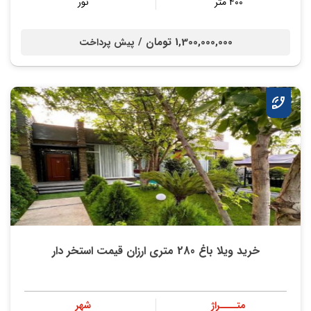
400 متر
نور
1,300,000,000 تومان /
پیش پرداخت
خرید ویلا باغ 280 متری ارزان قیمت استخر دار
متــــراژ
شهر