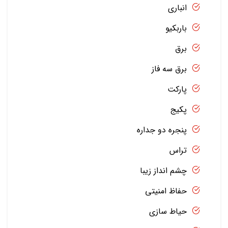
انباری
باربکیو
برق
برق سه فاز
پارکت
پکیج
پنجره دو جداره
تراس
چشم انداز زیبا
حفاظ امنیتی
حیاط سازی