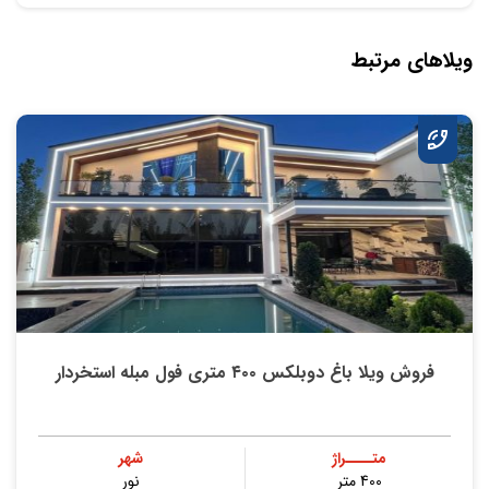
ویلاهای مرتبط
فروش ویلا باغ دوبلکس ۴۰۰ متری فول مبله استخردار
متــــراژ
شهر
400 متر
نور