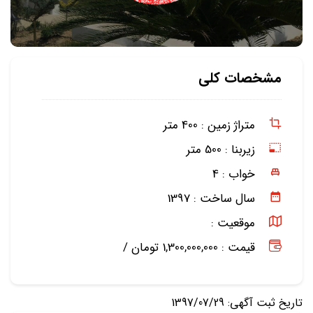
مشخصات کلی
متراژ زمین :
400 متر
زیربنا :
500 متر
خواب :
4
سال ساخت :
1397
موقعیت :
قیمت : 1,300,000,000 تومان /
تاریخ ثبت آگهی: 1397/07/29