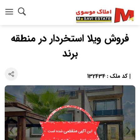
فروش ویلا استخردار در منطقه
برند
| کد ملک : 132434