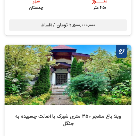
متــــراژ
شهر
450 متر
چمستان
2,500,000,000 تومان /
اقساط
ویلا باغ مشجر 350 متری شهرک با اصالت چسبیده به
جنگل