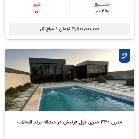
متــــراژ
شهر
350 متر
نور
3,500,000,000 تومان /
مبلغ کل
مدرن 330 متری فول فرنیش در منطقه برند الیمالات