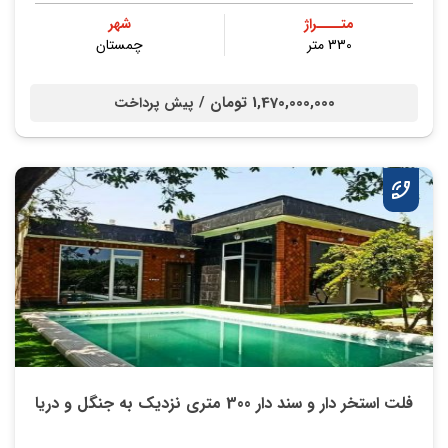
متــــراژ
شهر
330 متر
چمستان
1,470,000,000 تومان /
پیش پرداخت
فلت استخر دار و سند دار 300 متری نزدیک به جنگل و دریا