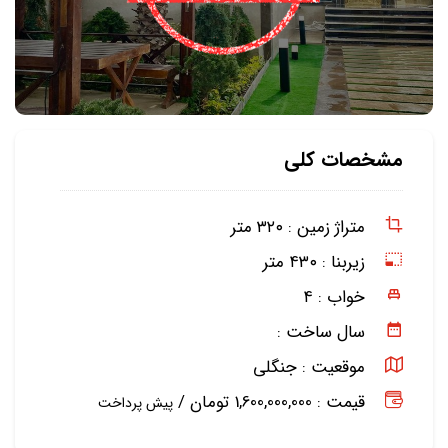
مشخصات کلی
متراژ زمین :
۳۲۰ متر
زیربنا :
۴۳۰ متر
خواب :
۴
سال ساخت :
موقعیت :
جنگلی
قیمت : 1,600,000,000 تومان /
پیش پرداخت