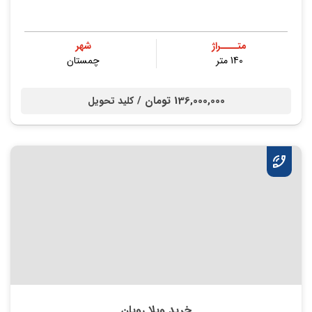
متــــراژ
شهر
140 متر
چمستان
136,000,000 تومان /
کلید تحویل
خرید ویلا رویان