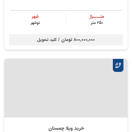
متــــراژ
شهر
250 متر
نوشهر
800,000,000 تومان /
کلید تحویل
خرید ویلا چمستان