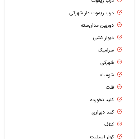
درب ریموت
درب ریموت دار شهرکی
دوربین مداربسته
دیوار کشی
سرامیک
شهرکی
شومینه
فلت
کلید نخورده
کمد دیواری
کناف
کولر اسپلیت