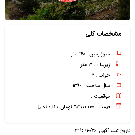
مشخصات کلی
متراژ زمین :
140 متر
زیربنا :
220 متر
خواب :
2
سال ساخت :
1396
موقعیت :
قیمت : 53,000,000 تومان /
کلید تحویل
تاریخ ثبت آگهی: 1396/10/26