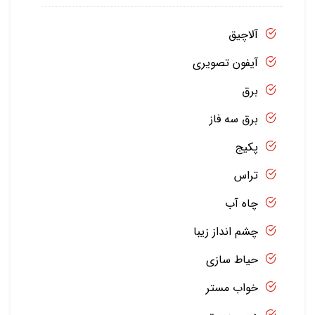
آلاچیق
آیفون تصویری
برق
برق سه فاز
پکیج
تراس
چاه آب
چشم انداز زیبا
حیاط سازی
خواب مستر