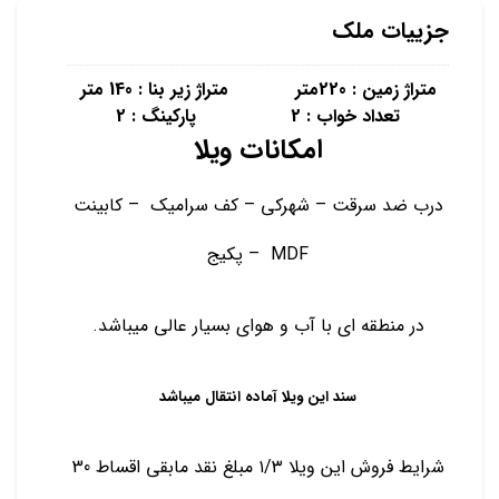
جزییات ملک
متراژ زمین : 220متر متراژ زیر بنا : 140 متر
تعداد خواب : 2 پارکینگ : 2
امکانات ویلا
درب ضد سرقت – شهرکی – کف سرامیک – کابینت
MDF – پکیج
در منطقه ای با آب و هوای بسیار عالی میباشد.
سند این ویلا آماده انتقال میباشد
شرایط فروش این ویلا ۱/۳ مبلغ نقد مابقی اقساط 30