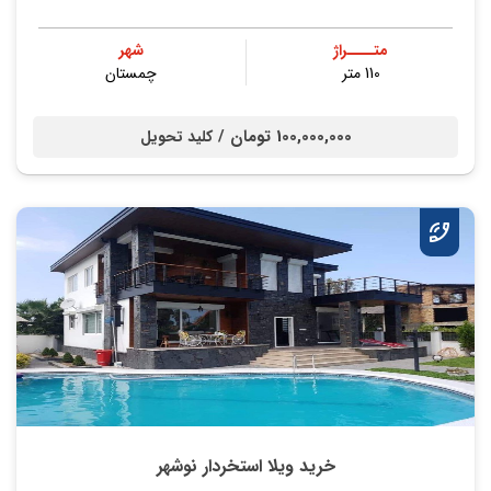
متــــراژ
شهر
110 متر
چمستان
100,000,000 تومان /
کلید تحویل
خرید ویلا استخردار نوشهر