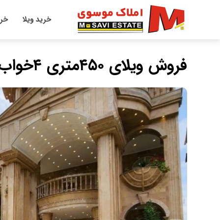
خرید ویلا
خری
فروش ویلای ۴۵۰متری ۴خواب با استخر در امیرآباد