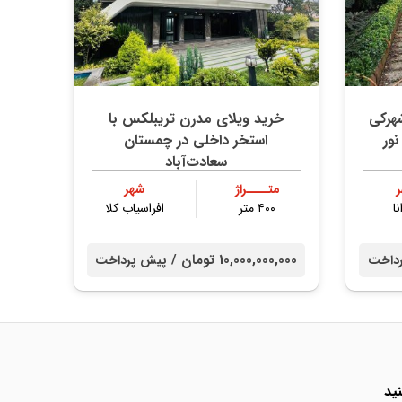
۳ متری شهرکی
خرید ویلای مدرن تریبلکس با
نور
استخر داخلی در چمستان
سعادت‌آباد
متــــراژ
شهر
نا
۴۰۰ متر
افراسیاب کلا
10,000,000,000 تومان /
داخت
پیش پرداخت
ید