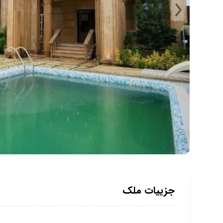
جزییات ملک