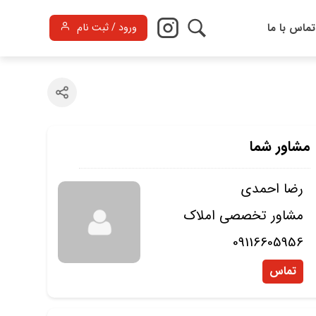
تماس با ما
ورود / ثبت نام
مشاور شما
رضا احمدی
مشاور تخصصی املاک
09116605956
تماس