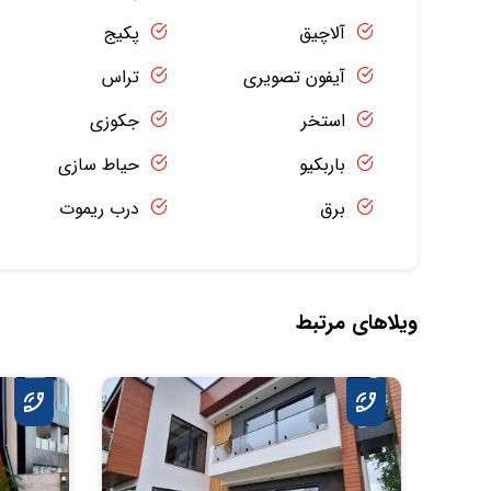
آلاچیق
پکیج
آیفون تصویری
تراس
استخر
جکوزی
باربکیو
حیاط سازی
برق
درب ریموت
ویلاهای مرتبط