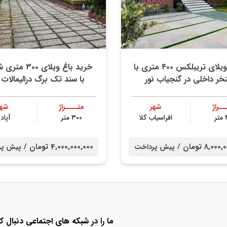
خرید ویلای تریبلکس ۴۰۰ متری با
خرید باغ ویلای ۰۰
خر داخلی در گنجیاب نور
با سند تک برگ درالیمالات 
ــراژ
شهر
متــــراژ
شهر
ر
افراسیاب کلا
۳۰۰ متر
آپادا
8,0 تومان /
4,000,000,000 تومان /
پیش پرداخت
پیش پر
ما را در شبکه های اجتماعی دنبال کن