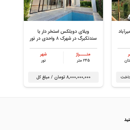
رآباد
ویلای دوبلکس استخر دار با
سندتکبرگ در شهرک ۸ واحدی در نور
متــــراژ
شهر
ان
۲۴۵ متر
نور
8,000,000,000 تومان /
داخت
مبلغ کل
ید