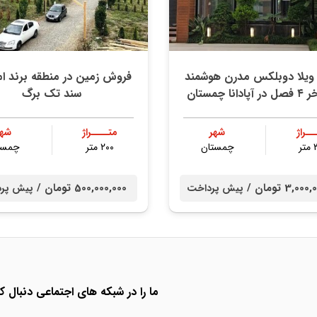
یلا دوبلکس مدرن هوشمند
فروش زمین در منطقه برند امی
انا چمستان
سند تک برگ
ــراژ
شهر
متــــراژ
شهر
ر
چمستان
۲۰۰ متر
چمست
3,0 تومان /
500,000,000 تومان /
پیش پرداخت
پیش پر
ما را در شبکه های اجتماعی دنبال کن