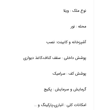
نوع ملک : ویلا
محله : نور
آشپزخانه و کابینت: نصب
پوشش داخلی : سقف کناف،کاغذ دیواری
پوشش کف : سرامیک
گرمایش و سرمایش : پکیج
امکانات کلی : انباری،پارکینگ و …