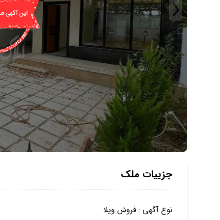
جزییات ملک
نوع آگهی : فروش ویلا