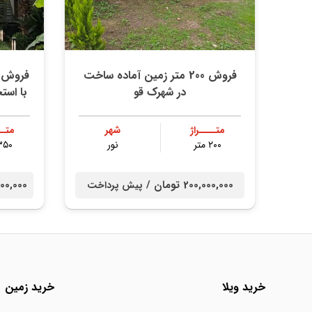
فروش 200 متر زمین آماده ساخت
فروش و
در شهرک قو
با استخر ۴ فصل در آپاد
متــــراژ
شهر
متــ
۲۰۰ متر
نور
۳۵۰ مت
200,000,000 تومان /
00,000,000
پیش پرداخت
خرید ویلا
خرید زمین