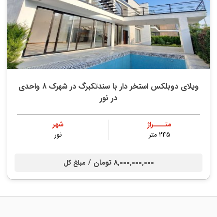
ویلای دوبلکس استخر دار با سندتکبرگ در شهرک ۸ واحدی
در نور
متــــراژ
شهر
۲۴۵ متر
نور
8,000,000,000 تومان /
مبلغ کل