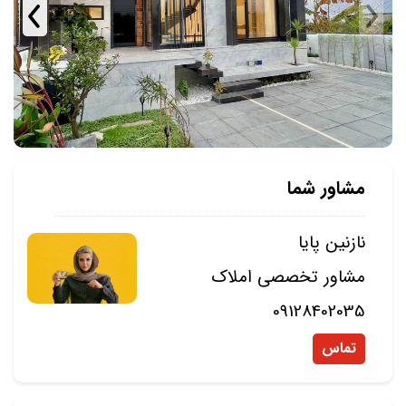
مشاور شما
نازنین پایا
مشاور تخصصی املاک
09128402035
تماس