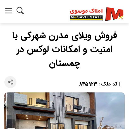
فروش ویلای مدرن شهرکی با
امنیت و امکانات لوکس در
چمستان
| کد ملک : 845923