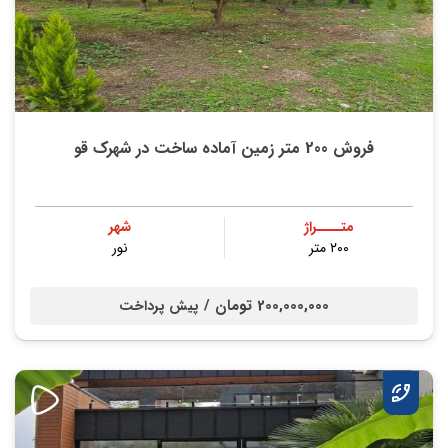
فروش 200 متر زمین آماده ساخت در شهرک قو
متــــراژ
شهر
۲۰۰ متر
نور
200,000,000 تومان /
پیش پرداخت