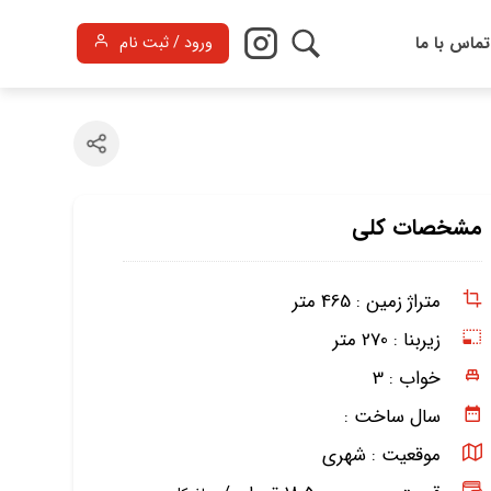
تماس با ما
ورود / ثبت نام
مشخصات کلی
متراژ زمین :
465 متر
زیربنا :
270 متر
خواب :
3
سال ساخت :
موقعیت :
شهری