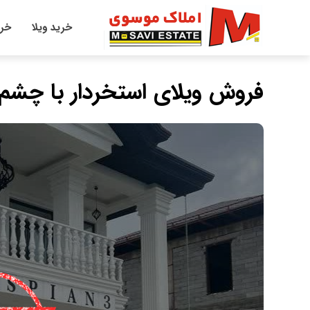
خرید ویلا
خری
فروش ویلای استخردار با چشم ا