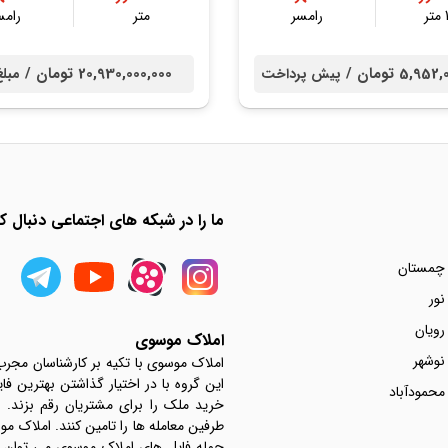
ر
رامسر
متر
رامس
5,9 تومان /
20,930,000,000 تومان /
پیش پرداخت
مبلغ
ما را در شبکه های اجتماعی دنبال کن
 چمستان
نور
رویان
املاک موسوی
نوشهر
املاک موسوی با تکیه بر کارشناسان مجر
این گروه با در اختیار گذاشتن بهترین فا
محمودآباد
خرید ملک را برای مشتریان رقم بزند.
جمله فایل های املاک موسوی می توان به 