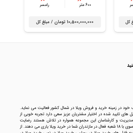
ر
600 متر
رامسر
10,500,000,000 تومان /
 کل
مبلغ کل
ید
ب خود در زمینه خرید و فروش ویلا در شمال کشور فعالیت می نماید.
یل های تایید شده در اختیار مشتریان عزیز سعی دارد تجربه خوبی از
 مدیریت و کارشناسان این مجموعه همواره در تلاش هستند رضایت
طرفین معامله ها را تامین کنند. املاک موسوی با 18 شعبه فعال در مازندران شما در خرید ویلا یاری می دهند. از
فایل های خرید ویلا در رویان ، خرید ویلا در نور ، خرید ویلا در