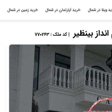
د ویلا در شمال
خرید آپارتمان در شمال
خرید زمین در شمال
نداز بینظیر
| کد ملک : 770263