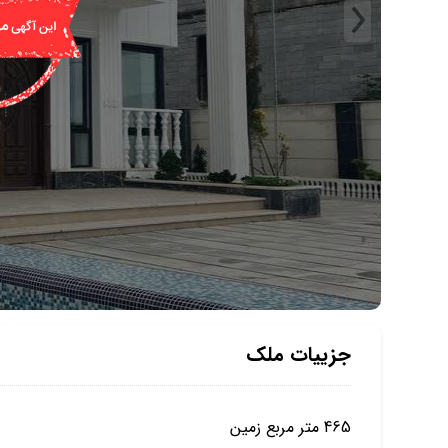
جزییات ملک
465 متر مربع زمین