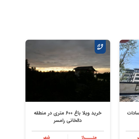
سادات
خرید ویلا باغ 600 متری در منطقه
دالخانی رامسر
متــــراژ
شهر