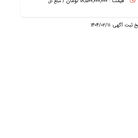
قیمت : 18,500,000,000 تومان /
مبلغ کل
ثبت آگهی: 1404/02/11