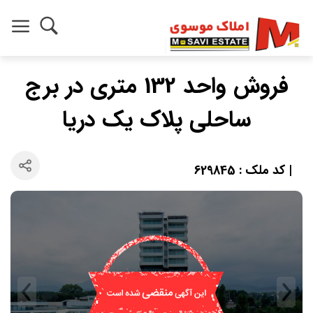
فروش واحد 132 متری در برج
ساحلی پلاک یک دریا
| کد ملک : 629845