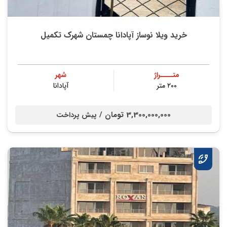
خرید ویلا نوساز آپادانا چمستان شهرک تکمیل
متــــراژ
شهر
۲۰۰ متر
آپادانا
3,300,000,000 تومان /
پیش پرداخت