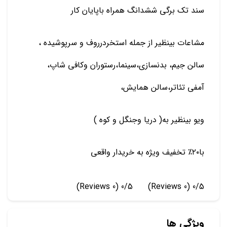
سند تک برگی ششدانگ همراه باپایان کار
مشاعات بینظیر از جمله استخردرروف و سرپوشیده ،
سالن جیم، بدنسازی،سینما،رستوران وکافی شاپ،
آمفی تئاتر،سالن همایش،
ویو بینظیر به( دریا وجنگل و کوه )
با۲۰٪ تخفیف ویژه به خریدار واقعی
(0 Reviews)
0/5
(0 Reviews)
0/5
ویژگی ها