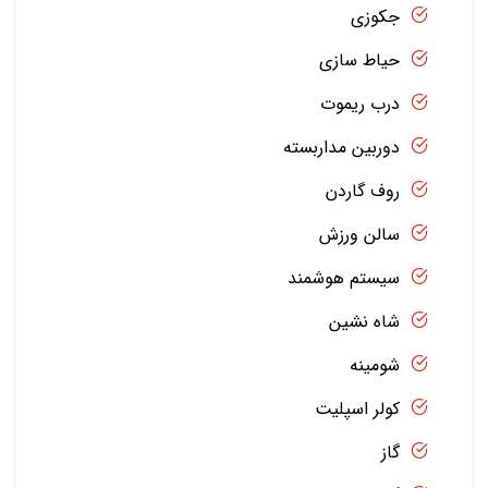
جکوزی
حیاط سازی
درب ریموت
دوربین مداربسته
روف گاردن
سالن ورزش
سیستم هوشمند
شاه نشین
شومینه
کولر اسپلیت
گاز