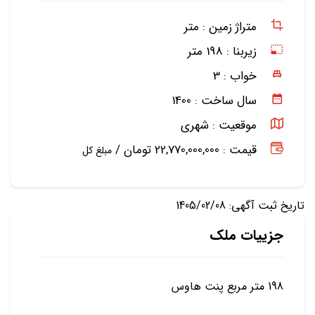
متراژ زمین :
متر
زیربنا :
198 متر
خواب :
3
سال ساخت :
1400
موقعیت :
شهری
قیمت : 22,770,000,000 تومان /
مبلغ کل
تاریخ ثبت آگهی: 1405/02/08
جزییات ملک
198 متر مربع پنت هاوس