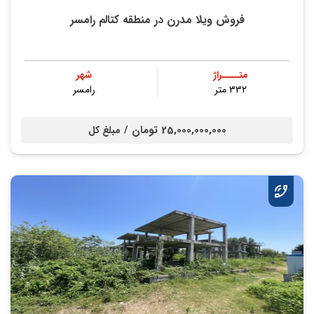
فروش ویلا مدرن در منطقه کتالم رامسر
متــــراژ
شهر
332 متر
رامسر
25,000,000,000 تومان /
مبلغ کل