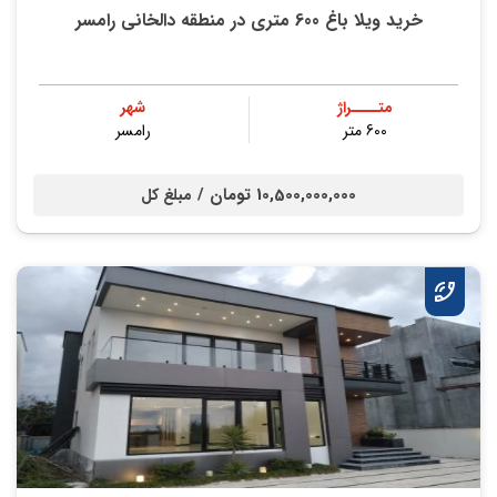
خرید ویلا باغ 600 متری در منطقه دالخانی رامسر
متــــراژ
شهر
600 متر
رامسر
10,500,000,000 تومان /
مبلغ کل