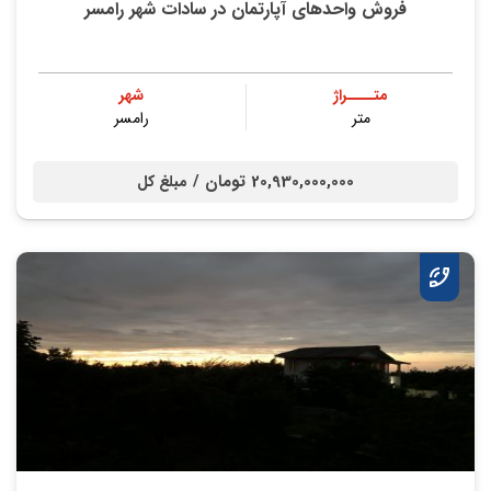
فروش واحدهای آپارتمان در سادات شهر رامسر
متــــراژ
شهر
متر
رامسر
20,930,000,000 تومان /
مبلغ کل