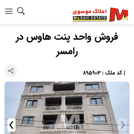
فروش واحد پنت هاوس در
رامسر
| کد ملک : 895903