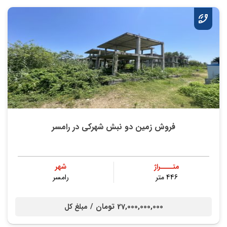
فروش زمین دو نبش شهرکی در رامسر
متــــراژ
شهر
446 متر
رامسر
27,000,000,000 تومان /
مبلغ کل