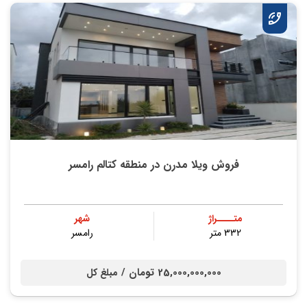
فروش ویلا مدرن در منطقه کتالم رامسر
متــــراژ
شهر
332 متر
رامسر
25,000,000,000 تومان /
مبلغ کل