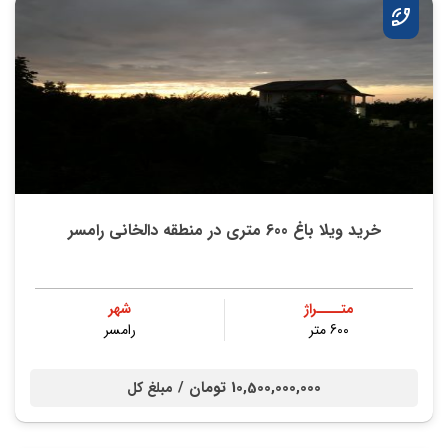
خرید ویلا باغ 600 متری در منطقه دالخانی رامسر
متــــراژ
شهر
600 متر
رامسر
10,500,000,000 تومان /
مبلغ کل