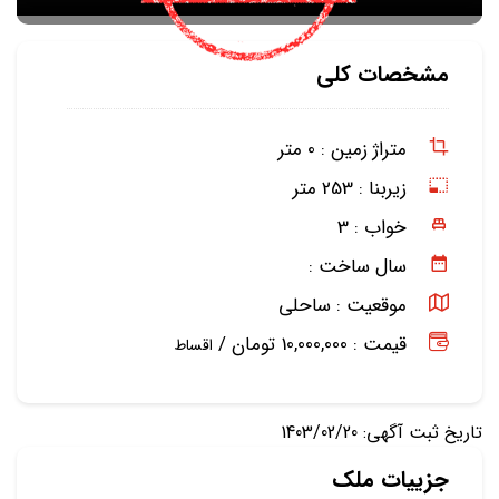
مشخصات کلی
متراژ زمین :
0 متر
زیربنا :
253 متر
خواب :
3
سال ساخت :
موقعیت :
ساحلی
قیمت : 10,000,000 تومان /
اقساط
تاریخ ثبت آگهی: 1403/02/20
جزییات ملک