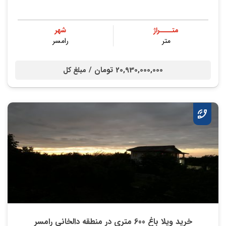
متــــراژ
شهر
متر
رامسر
20,930,000,000 تومان /
مبلغ کل
خرید ویلا باغ 600 متری در منطقه دالخانی رامسر