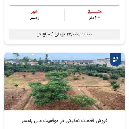
متــــراژ
شهر
400 متر
رامسر
26,000,000,000 تومان /
مبلغ کل
فروش قطعات تفکیکی در موقعیت عالی رامسر