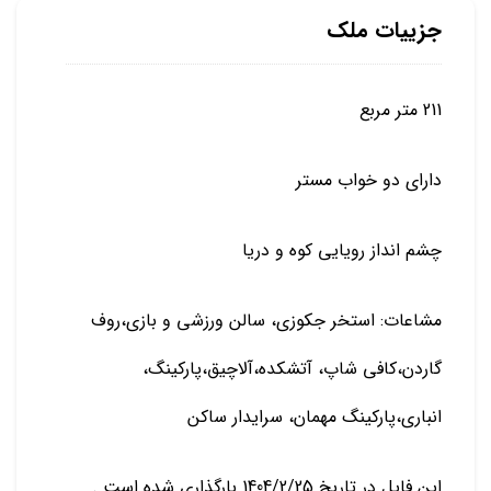
جزییات ملک
211 متر مربع
دارای دو خواب مستر
چشم انداز رویایی کوه و دریا
مشاعات: استخر جکوزی، سالن ورزشی و بازی،روف
گاردن،کافی شاپ، آتشکده،آلاچیق،پارکینگ،
انباری،پارکینگ مهمان، سرایدار ساکن
این فایل در تاریخ 1404/2/25 بارگذاری شده است .