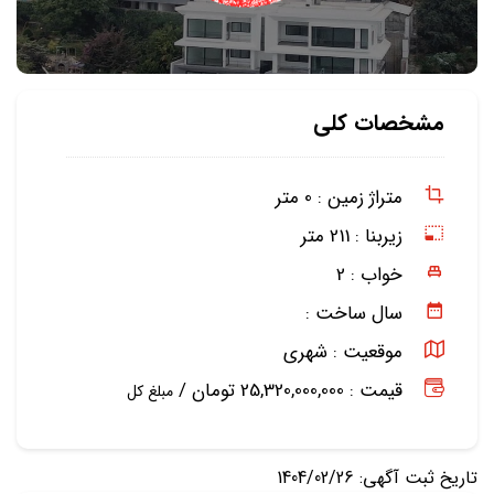
مشخصات کلی
متراژ زمین :
0 متر
زیربنا :
211 متر
خواب :
2
سال ساخت :
موقعیت :
شهری
قیمت : 25,320,000,000 تومان /
مبلغ کل
تاریخ ثبت آگهی: 1404/02/26