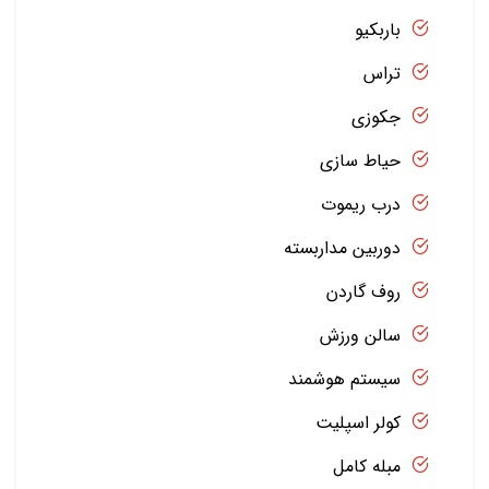
باربکیو
تراس
جکوزی
حیاط سازی
درب ریموت
دوربین مداربسته
روف گاردن
سالن ورزش
سیستم هوشمند
کولر اسپلیت
مبله کامل