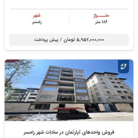
متــــراژ
شهر
186 متر
رامسر
5,952,000,000 تومان /
پیش پرداخت
فروش واحدهای آپارتمان در سادات شهر رامسر