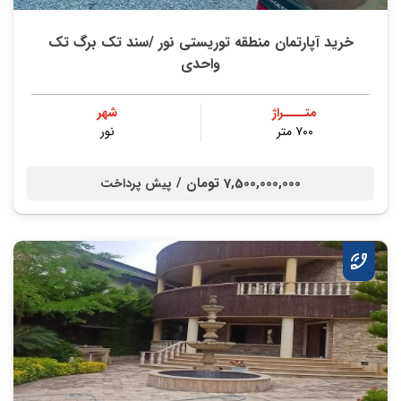
خرید آپارتمان منطقه توریستی نور /سند تک برگ تک
واحدی
متــــراژ
شهر
۷۰۰ متر
نور
7,500,000,000 تومان /
پیش پرداخت