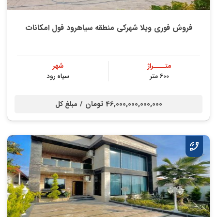
فروش فوری ویلا شهرکی منطقه سیاهرود فول امکانات
متــــراژ
شهر
۶۰۰ متر
سیاه رود
46,000,000,000,000 تومان /
مبلغ کل