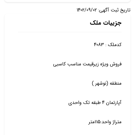
تاریخ ثبت آگهی: 1402/09/02
جزییات ملک
کدملک : 4083
فروش ویژه زیرقیمت مناسب کاسبی
منطقه (نوشهر )
آپارتمان 4 طبقه تک واحدی
متراژ واحد:115متر