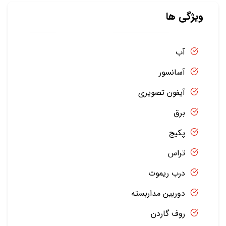
ویژگی ها
آب
آسانسور
آیفون تصویری
برق
پکیج
تراس
درب ریموت
دوربین مداربسته
روف گاردن