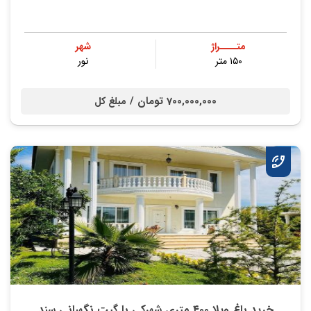
متــــراژ
شهر
۱۵۰ متر
نور
700,000,000 تومان /
مبلغ کل
خرید باغ ویلا ۴۰۰ متری شهرکی با گیت نگهبانی سند