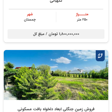
نگهبانی
متــــراژ
شهر
۲۵۰ متر
چمستان
1,800,000,000 تومان /
مبلغ کل
فروش زمین جنگلی ابعاد دلخواه بافت مسکونی