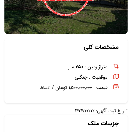
مشخصات کلی
متراژ زمین :
۲۵۰ متر
موقعیت :
جنگلی
قیمت : 1,500,000,000 تومان /
اقساط
تاریخ ثبت آگهی: 1404/02/02
جزییات ملک