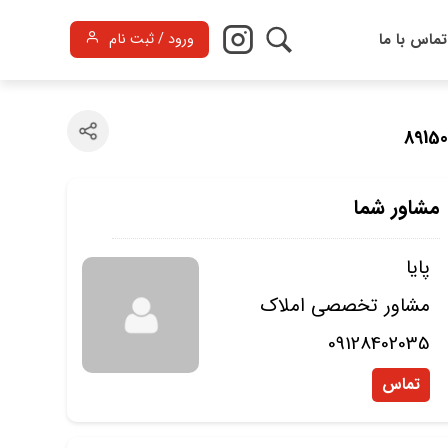
تماس با ما
ورود / ثبت نام
مشاور شما
پایا
مشاور تخصصی املاک
09128402035
تماس