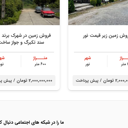
وش زمین زیر قیمت نور
فروش زمین در شهرک برند نو
سند تکبرگ و جواز ساخ
ــراژ
شهر
متــــراژ
شهر
ر
نور
600 متر
نور
2,0 تومان /
2,000,000,000 تومان /
پیش پرداخت
پیش پر
ما را در شبکه های اجتماعی دنبال کن