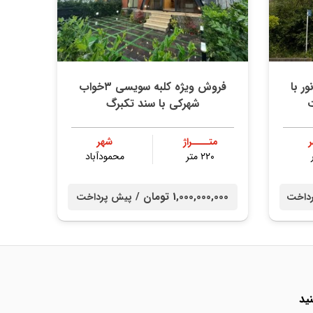
ر با
فروش ویژه کلبه سویسی ۳خواب
ت
شهرکی با سند تکبرگ
متــــراژ
شهر
۲۲۰ متر
محمودآباد
1,000,000,000 تومان /
داخت
پیش پرداخت
ید