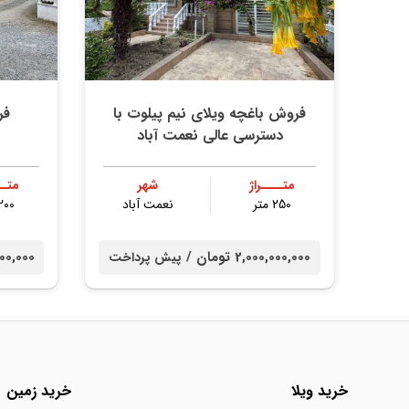
فروش باغچه ویلای نیم پیلوت با
فر
دسترسی عالی نعمت آباد
متــــراژ
شهر
متــ
250 متر
نعمت آباد
200 مت
2,000,000,000 تومان /
00,000,000
پیش پرداخت
خرید ویلا
خرید زمین