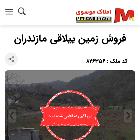
فروش زمین ییلاقی مازندران
| کد ملک : 826356