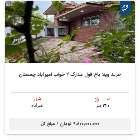
خرید ویلا باغ فول مدارک ۲ خواب امیرآباد چمستان
متــــراژ
شهر
۲۴۰ متر
امیرآباد
9,800,000,000 تومان /
مبلغ کل