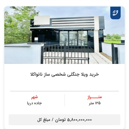
خرید ویلا جنگلی شخصی ساز نانواکلا
متــــراژ
شهر
۱۲۵ متر
جاده دریا
5,800,000,000 تومان /
مبلغ کل