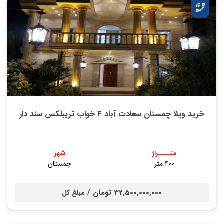
خرید ویلا چمستان سعادت آباد ۴ خواب تریبلکس سند دار
متــــراژ
شهر
۴۰۰ متر
چمستان
32,500,000,000 تومان /
مبلغ کل