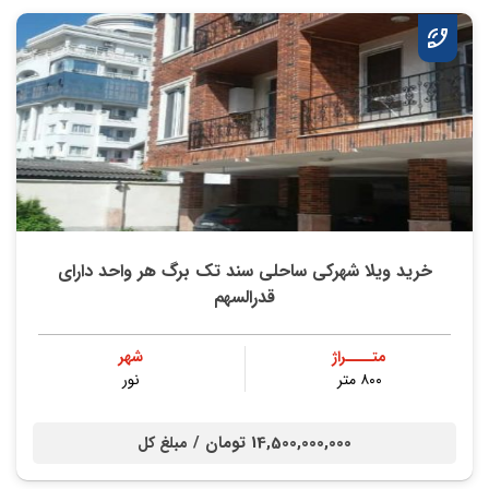
خرید ویلا شهرکی ساحلی سند تک برگ هر واحد دارای
قدرالسهم
متــــراژ
شهر
۸۰۰ متر
نور
14,500,000,000 تومان /
مبلغ کل