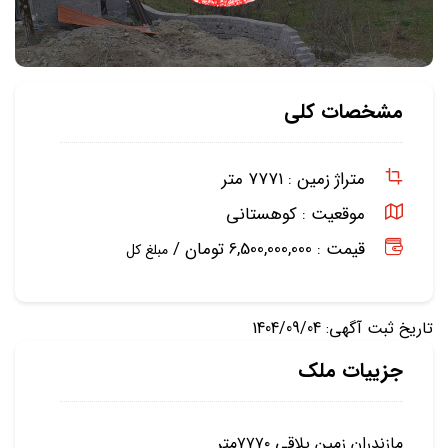
مشخصات کلی
متراژ زمین :
۷۷۷۱ متر
موقعیت :
کوهستانی
قیمت : 6,500,000,000 تومان /
مبلغ کل
تاریخ ثبت آگهی: 1404/09/04
جزییات ملک
مازندران زمین یلاقی ۷۷۷۰متر