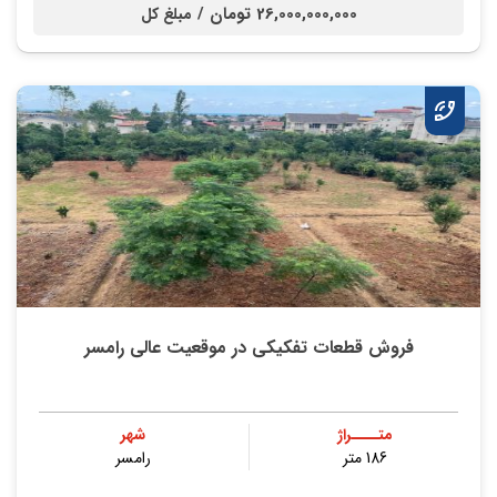
26,000,000,000 تومان /
مبلغ کل
فروش قطعات تفکیکی در موقعیت عالی رامسر
متــــراژ
شهر
186 متر
رامسر