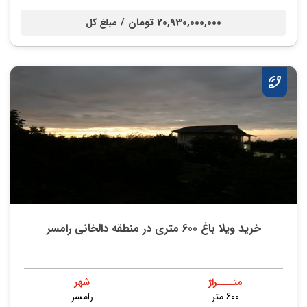
20,930,000,000 تومان /
مبلغ کل
خرید ویلا باغ 600 متری در منطقه دالخانی رامسر
متــــراژ
شهر
600 متر
رامسر