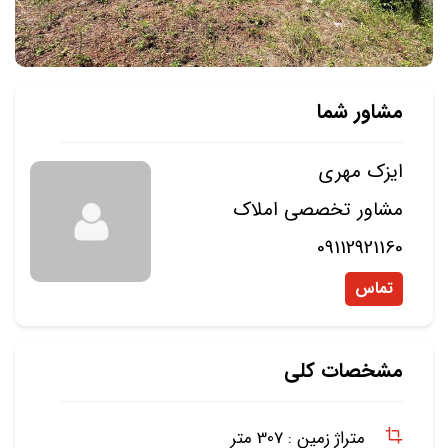
مشاور شما
ایزک مهری
مشاور تخصصی املاک
09112921160
تماس
مشخصات کلی
متراژ زمین :
307 متر