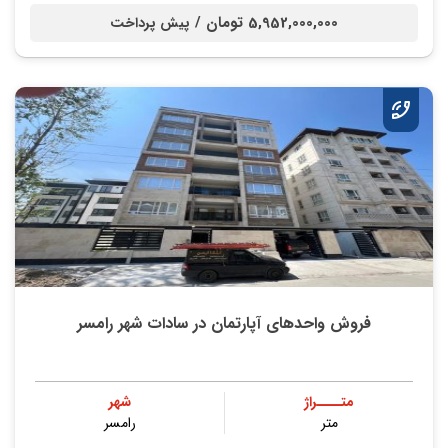
5,952,000,000 تومان /
پیش پرداخت
فروش واحدهای آپارتمان در سادات شهر رامسر
متــــراژ
شهر
متر
رامسر