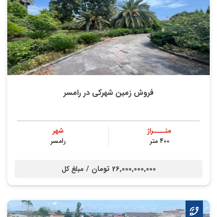
فروش زمین شهرکی در رامسر
متــــراژ
شهر
400 متر
رامسر
26,000,000,000 تومان /
مبلغ کل