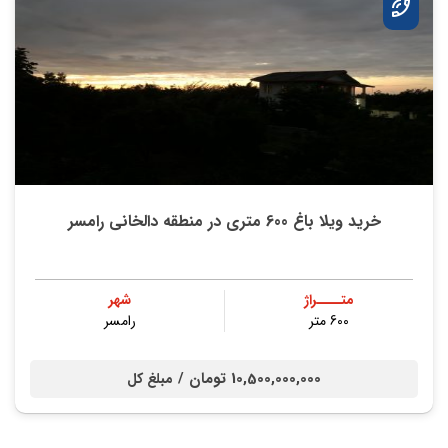
خرید ویلا باغ 600 متری در منطقه دالخانی رامسر
متــــراژ
شهر
600 متر
رامسر
10,500,000,000 تومان /
مبلغ کل