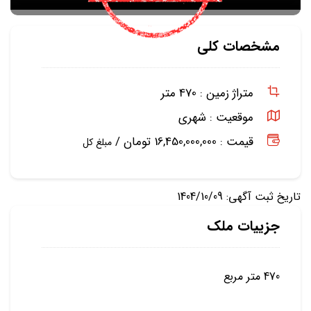
مشخصات کلی
متراژ زمین :
470 متر
موقعیت :
شهری
قیمت : 16,450,000,000 تومان /
مبلغ کل
تاریخ ثبت آگهی: 1404/10/09
جزییات ملک
470 متر مربع