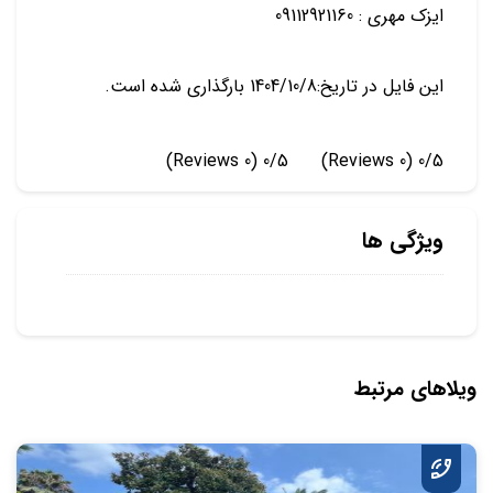
ایزک مهری : 09112921160
این فایل در تاریخ:1404/10/8 بارگذاری شده است.
(0 Reviews)
0/5
(0 Reviews)
0/5
ویژگی ها
ویلاهای مرتبط