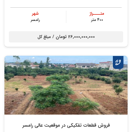
متــــراژ
شهر
400 متر
رامسر
26,000,000,000 تومان /
مبلغ کل
فروش قطعات تفکیکی در موقعیت عالی رامسر