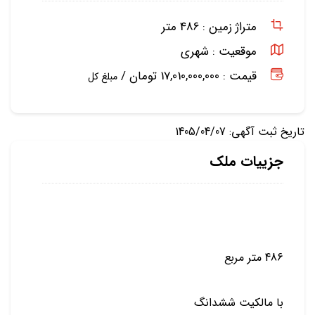
متراژ زمین :
486 متر
موقعیت :
شهری
قیمت : 17,010,000,000 تومان /
مبلغ کل
تاریخ ثبت آگهی: 1405/04/07
جزییات ملک
486 متر مربع
با مالکیت ششدانگ