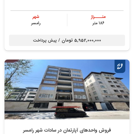
متــــراژ
شهر
186 متر
رامسر
5,952,000,000 تومان /
پیش پرداخت
فروش واحدهای آپارتمان در سادات شهر رامسر