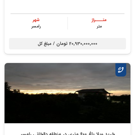
متــــراژ
شهر
متر
رامسر
20,930,000,000 تومان /
مبلغ کل
خرید ویلا باغ 600 متری در منطقه دالخانی رامسر