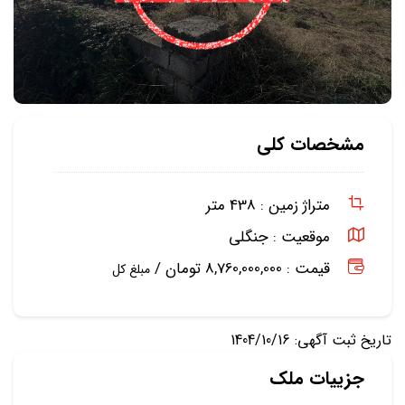
مشخصات کلی
متراژ زمین :
438 متر
موقعیت :
جنگلی
قیمت : 8,760,000,000 تومان /
مبلغ کل
تاریخ ثبت آگهی: 1404/10/16
جزییات ملک