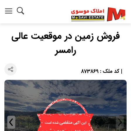
فروش زمین در موقعیت عالی
رامسر
| کد ملک : 873869