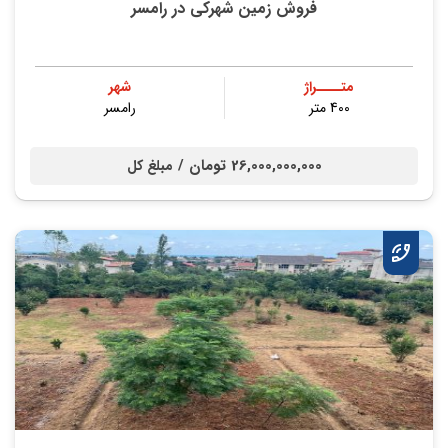
فروش زمین شهرکی در رامسر
متــــراژ
شهر
400 متر
رامسر
26,000,000,000 تومان /
مبلغ کل