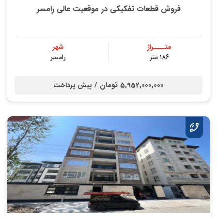
فروش قطعات تفکیکی در موقعیت عالی رامسر
متــــراژ
شهر
186 متر
رامسر
5,952,000,000 تومان /
پیش پرداخت