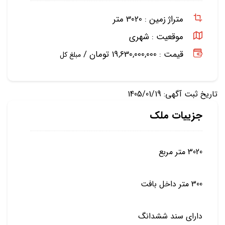
متراژ زمین :
3020 متر
موقعیت :
شهری
قیمت : 19,630,000,000 تومان /
مبلغ کل
تاریخ ثبت آگهی: 1405/01/19
جزییات ملک
3020 متر مربع
300 متر داخل بافت
دارای سند ششدانگ