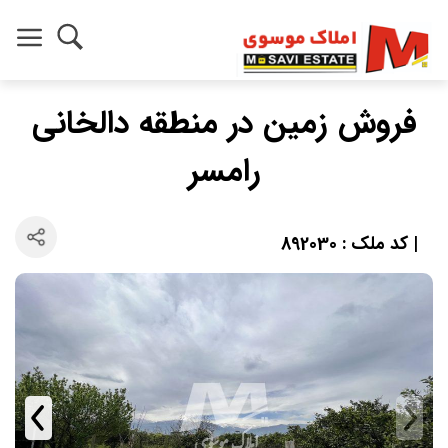
فروش زمین در منطقه دالخانی
رامسر
| کد ملک : 892030