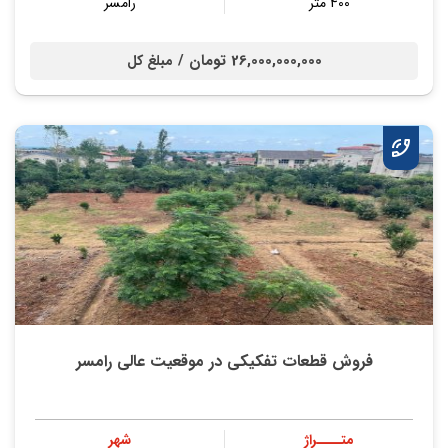
400 متر
رامسر
26,000,000,000 تومان /
مبلغ کل
فروش قطعات تفکیکی در موقعیت عالی رامسر
متــــراژ
شهر