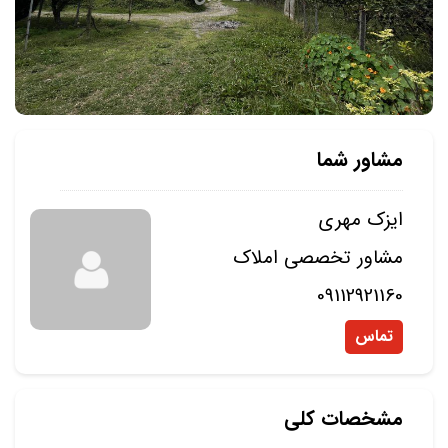
مشاور شما
ایزک مهری
مشاور تخصصی املاک
09112921160
تماس
مشخصات کلی