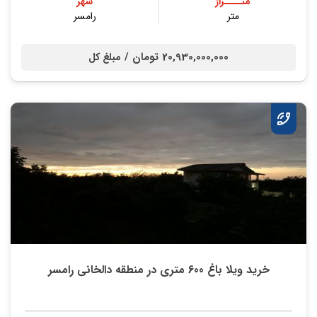
متــــراژ
شهر
متر
رامسر
20,930,000,000 تومان /
مبلغ کل
خرید ویلا باغ 600 متری در منطقه دالخانی رامسر