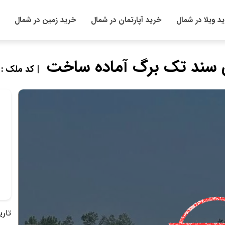
د ویلا در شمال
خرید آپارتمان در شمال
خرید زمین در شمال
 سند تک برگ آماده ساخت
| کد ملک : 707897
تاریخ 