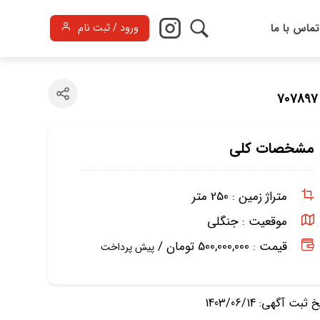
تماس با ما
ورود / ثبت نام
مشخصات کلی
متراژ زمین :
250 متر
موقعیت :
جنگلی
قیمت : 500,000,000 تومان /
پیش پرداخت
ثبت آگهی: 1403/06/14