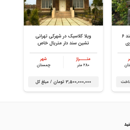
ویلا پیلوت خوش ساخت سند 6
ویلا کلاسیک در شهرکی تهرانی
نشین سند دار متریال خاص
متــــراژ
شهر
ان
280 متر
چمستان
3,500,000,000 تومان /
داخت
مبلغ کل
ید