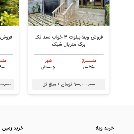
فروش ویلا پیلوت 3 خواب سند تک
برگ متریال شیک
متــــراژ
شهر
متــ
250 متر
چمستان
400 مت
900,000,000 تومان /
00,000,000
مبلغ کل
خرید ویلا
خرید زمین