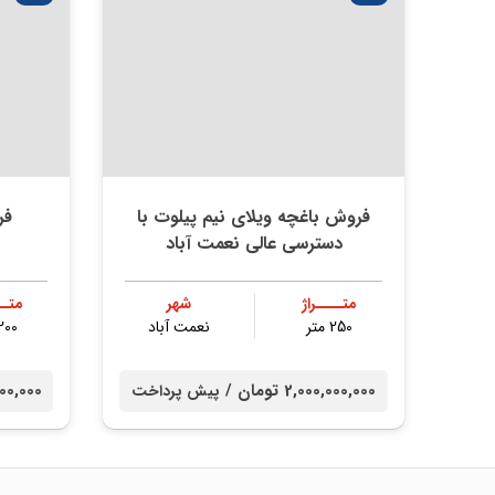
فروش باغچه ویلای نیم پیلوت با
فر
دسترسی عالی نعمت آباد
متــــراژ
شهر
متــ
250 متر
نعمت آباد
200 مت
2,000,000,000 تومان /
00,000,000
پیش پرداخت