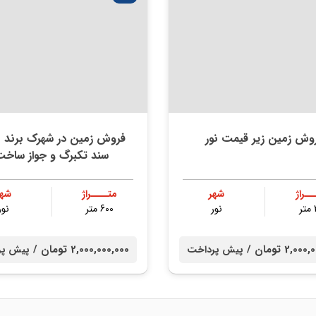
وش زمین زیر قیمت نور
فروش زمین در شهرک برند نو
سند تکبرگ و جواز ساخ
ــراژ
شهر
متــــراژ
شهر
ر
نور
600 متر
نور
2,0 تومان /
2,000,000,000 تومان /
پیش پرداخت
پیش پر