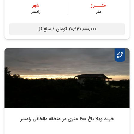
متــــراژ
شهر
متر
رامسر
20,930,000,000 تومان /
مبلغ کل
خرید ویلا باغ 600 متری در منطقه دالخانی رامسر