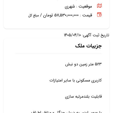
موقعیت :
شهری
قیمت : 57,530,000,000 تومان /
مبلغ کل
تاریخ ثبت آگهی: 1405/04/10
جزییات ملک
523 متر زمین دو نبش
کاربری مسکونی با سایر امتیازات
قابلیت بلندمرتبه سازی
با ویوی ابدی به دریا ، جنگل و مناظر اطراف