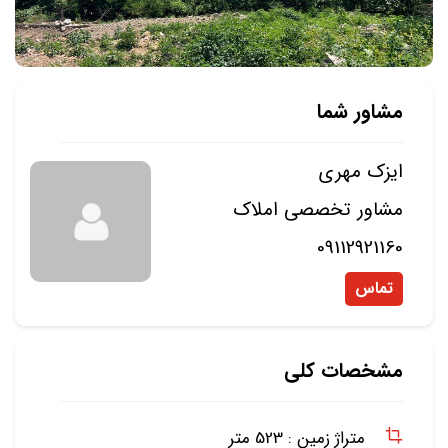
مشاور شما
ایزک مهری
مشاور تخصصی املاک
09112921160
تماس
مشخصات کلی
متراژ زمین :
523 متر