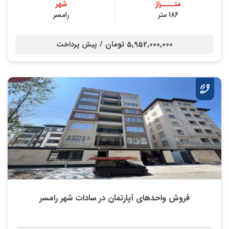
متــــراژ
شهر
186 متر
رامسر
5,952,000,000 تومان /
پیش پرداخت
فروش واحدهای آپارتمان در سادات شهر رامسر